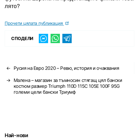
лято?
Прочети цялата публикация
СПОДЕЛИ
←
Русия на Евро 2020 – Ревю, история и очаквания
→
Малена – магазин за тъмносин стягащ цял бански
костюм размер Triumph 110D 115C 105E 100F 95G
големи цели бански Триумф
Най-нови