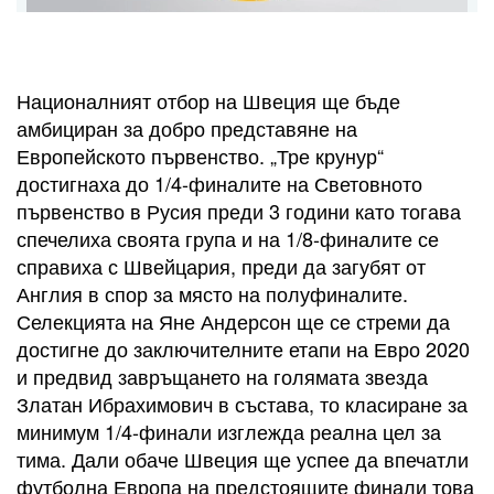
Националният отбор на Швеция ще бъде
амбициран за добро представяне на
Европейското първенство. „Тре крунур“
достигнаха до 1/4-финалите на Световното
първенство в Русия преди 3 години като тогава
спечелиха своята група и на 1/8-финалите се
справиха с Швейцария, преди да загубят от
Англия в спор за място на полуфиналите.
Селекцията на Яне Андерсон ще се стреми да
достигне до заключителните етапи на Евро 2020
и предвид завръщането на голямата звезда
Златан Ибрахимович в състава, то класиране за
минимум 1/4-финали изглежда реална цел за
тима. Дали обаче Швеция ще успее да впечатли
футболна Европа на предстоящите финали това