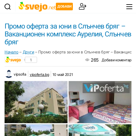
ДОБАВИ
Промо оферта за юни в Слънчев бряг –
Ваканционен комплекс Аурелия, Слънчев
бряг
Начало
–
Други
–
Промо оферта за юни в Слънчев бряг – Ваканцион
265
1
Добави коментар
vipsofia
vipoferta.bg
10 май 2021