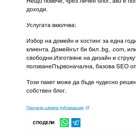
Нещо повече, чрез личен блог, ако е п
доходи.
Услугата вкюлчва:
Избор на домейн и хостинг за една год
клиента. Домейнът би бил .bg, .com, ил
свободни.Изготвяне на дизайн и струку
ползванеПървоначална, базова SEO о
Този пакет може да бъде чудесно решен
собствен блог.
Прочети цялата публикация
СПОДЕЛИ