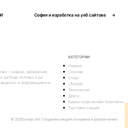
ЛИ
София и изработка на уеб сайтове
→
КАТЕГОРИИ
Новини
Слухове
чко – новини, забавления,
 е да бъде полезен и да
Спорт
 акцентът е информацията и
Lifestyle
Технологии
Други
Казино игри онлайн безплатно
Търговия с акции
© 2026
svejo.net | социална медия за новини и развлечение