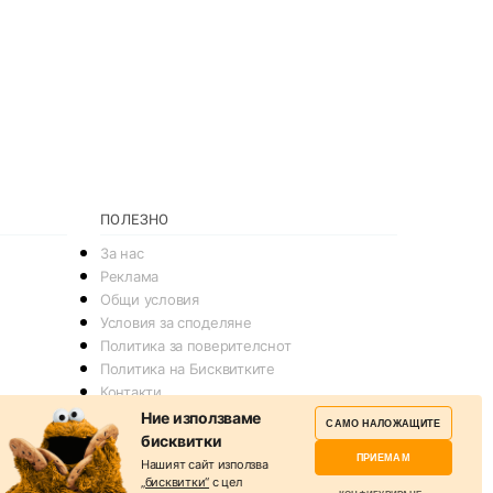
ПОЛЕЗНО
За нас
Реклама
Общи условия
Условия за споделяне
Политика за поверителснот
Политика на Бисквитките
Контакти
Ние използваме
САМО НАЛОЖАЩИТЕ
бисквитки
ПРИЕМАМ
Нашият сайт използва
„бисквитки“
с цел