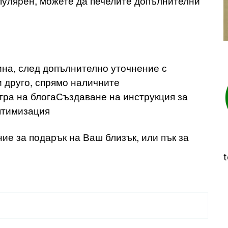
опулярен, можете да печелите допълнителни
ина, след допълнително уточнение с
и друго, спрямо наличните
тра на блогаСъздаване на инструкция за
птимизация
ие за подарък на Ваш близък, или пък за
t