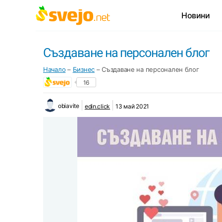
Новини
Създаване на персонален блог
Начало
–
Бизнес
–
Създаване на персонален блог
16
obiavite
edin.click
13 май 2021