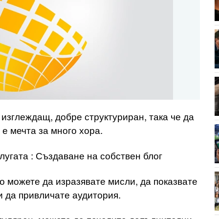
 изглеждащ, добре структуриран, така че да
е мечта за много хора.
лугата : Създаване на собствен блог
то можете да изразявате мисли, да показвате
и да привличате аудитория.