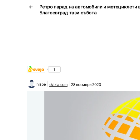
←
Ретро парад на автомобили и мотоциклети 
Благоевград тази събота
1
hlape
dvizia.com
28 ноември 2020