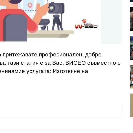
да притежавате професионален, добре
ава тази статия е за Вас. ВИСЕО съвместно с
внинамие услугата: Изготвяне на