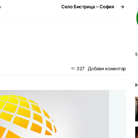
в
Село Бистрица – София
→
t
327
Добави коментар