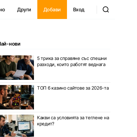
но
Други
Добави
Вход
Най-нови
5 трика за справяне със спешни
разходи, които работят веднага
ТОП 6 казино сайтове за 2026-та
Какви са условията за теглене на
кредит?