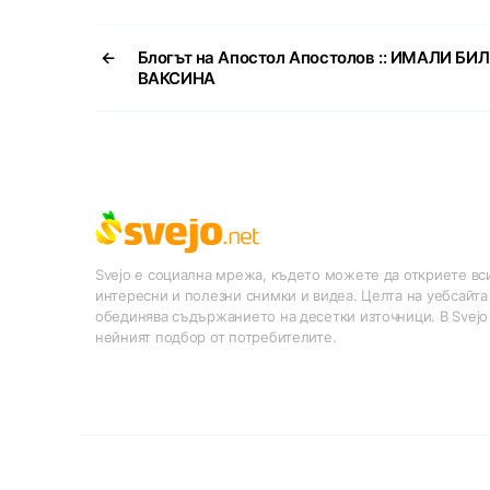
←
Блогът на Апостол Апостолов :: ИМАЛИ БИ
ВАКСИНА
Svejo е социална мрежа, където можете да откриете вси
интересни и полезни снимки и видеа. Целта на уебсайта
обединява съдържанието на десетки източници. В Svejo
нейният подбор от потребителите.