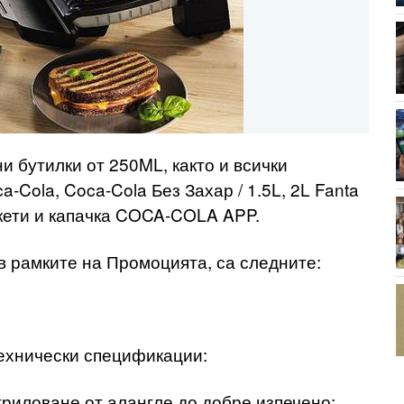
и бутилки от 250ML, както и всички
a‑Cola, Coca‑Cola Без Захар / 1.5L, 2L Fanta
икети и капачка COCA‑COLA APP.
в рамките на Промоцията, са следните:
;
 технически спецификации:
гриловане от алангле до добре изпечено;