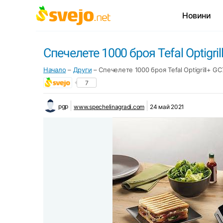
Новини
Спечелете 1000 броя Tefal Optigri
Начало
–
Други
–
Спечелете 1000 броя Tefal Optigrill+ GC
7
pgp
www.spechelinagradi.com
24 май 2021