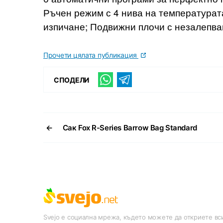
Ръчен режим с 4 нива на температурат
изпичане; Подвижни плочи с незалепва
Прочети цялата публикация
СПОДЕЛИ
←
Сак Fox R-Series Barrow Bag Standard
Svejo е социална мрежа, където можете да откриете вси