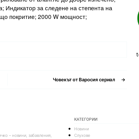
а; Индикатор за следене на степента на
що покритие; 2000 W мощност;
t
Човекът от Варосия сериал
→
КАТЕГОРИИ
Новини
Слухове
чко – новини, забавления,