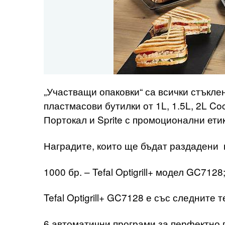
„Участващи опаковки“ са всички стъклен
пластмасови бутилки от 1L, 1.5L, 2L Coc
Портокал и Sprite с промоционални ет
Наградите, които ще бъдат раздадени 
1000 бр. – Tefal Optigrill+ модел GC7128
Tefal Optigrill+ GC7128 е със следните
6 автоматични програми за перфектно 