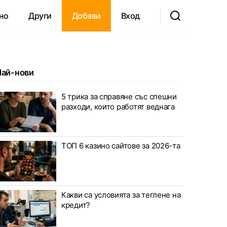
но
Други
Добави
Вход
Най-нови
5 трика за справяне със спешни
разходи, които работят веднага
ТОП 6 казино сайтове за 2026-та
Какви са условията за теглене на
кредит?