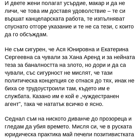
И двете жени полагат усърдие, макар и да не
личи, че това им доставя удоволствие – те си
вършат канцеларската работа, те изпълняват
спуснато отгоре указание и те не са тези, с които
да го обсъждам.
Не съм сигурен, че Ася Юнировна и Екатерина
Сергеевна са чували за Хана Аренд и за нейната
теза за баналността на злото, но дори и да са
чували, със сигурност не мислят, че тази
политическа концепция се отнася до тях, инак не
биха се трудоустроили там, където им е
службата. Казано им е кой е „чуждестранен
агент“, така че нататък всичко е ясно.
Седнал съм на ниското диванче до прозореца и
гледам да убия времето. Мисля си, че в руската
юридическа практика май печели позитивистката