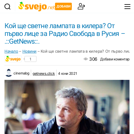
ДОБАВИ
Кой ще светне лампата в килера? От
първо лице за Радио Свобода в Русия –
.::GetNews::.
Начало
–
Новини
–
Кой ще светне лампата в килера? От първо лице з
306
1
Добави коментар
cinemabg
getnews.click
4 юни 2021