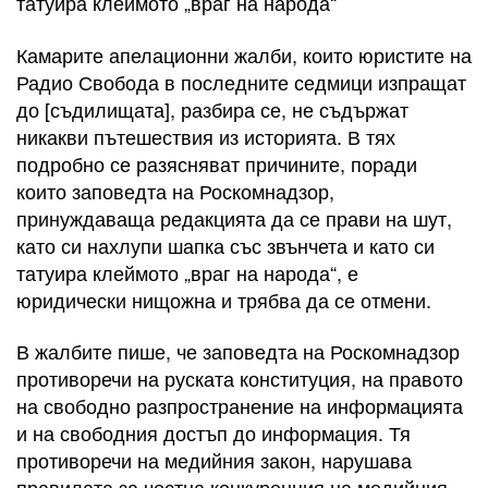
татуира клеймото „враг на народа“
Камарите апелационни жалби, които юристите на
Радио Свобода в последните седмици изпращат
до [съдилищата], разбира се, не съдържат
никакви пътешествия из историята. В тях
подробно се разясняват причините, поради
които заповедта на Роскомнадзор,
принуждаваща редакцията да се прави на шут,
като си нахлупи шапка със звънчета и като си
татуира клеймото „враг на народа“, е
юридически нищожна и трябва да се отмени.
В жалбите пише, че заповедта на Роскомнадзор
противоречи на руската конституция, на правото
на свободно разпространение на информацията
и на свободния достъп до информация. Тя
противоречи на медийния закон, нарушава
правилата за честна конкуренция на медийния