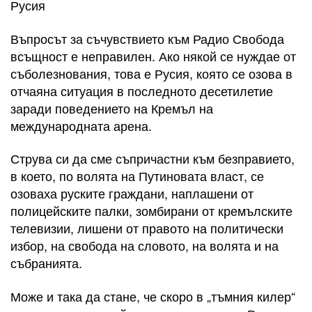
Русия
Въпросът за съчувствието към Радио Свобода
всъщност е неправилен. Ако някой се нуждае от
съболезнования, това е Русия, която се озова в
отчаяна ситуация в последното десетилетие
заради поведението на Кремъл на
международната арена.
Струва си да сме съпричастни към безправието,
в което, по волята на Путиновата власт, се
озоваха руските граждани, наплашени от
полицейските палки, зомбирани от кремълските
телевизии, лишени от правото на политически
избор, на свобода на словото, на волята и на
събранията.
Може и така да стане, че скоро в „тъмния килер“