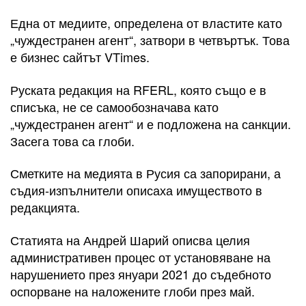
Една от медиите, определена от властите като
„чуждестранен агент“, затвори в четвъртък. Това
е бизнес сайтът VTimes.
Руската редакция на RFERL, която също е в
списъка, не се самообозначава като
„чуждестранен агент“ и е подложена на санкции.
Засега това са глоби.
Сметките на медията в Русия са запорирани, а
съдия-изпълнители описаха имуществото в
редакцията.
Статията на Андрей Шарий описва целия
административен процес от установяване на
нарушението през януари 2021 до съдебното
оспорване на наложените глоби през май.