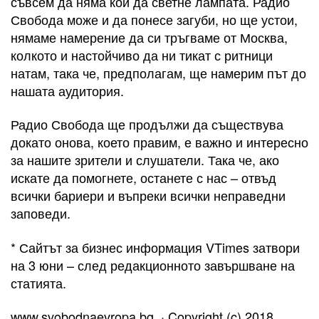
съвсем да няма кой да светне лампата. Радио
Свобода може и да понесе загуби, но ще устои,
нямаме намерение да си тръгваме от Москва,
колкото и настойчиво да ни тикат с ритници
натам, така че, предполагам, ще намерим път до
нашата аудитория.
Радио Свобода ще продължи да съществува
докато онова, което правим, е важно и интересно
за нашите зрители и слушатели. Така че, ако
искате да помогнете, останете с нас – отвъд
всички бариери и въпреки всички неправедни
заповеди.
* Сайтът за бизнес информация VTimes затвори
на 3 юни – след редакционното завършване на
статията.
www.svobodnaevropa.bg, · Copyright (c) 2018.