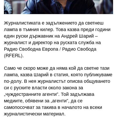
Журналистиката е задължението да светнеш
лампа в тъмния килер. Това казва преди години
един руски държавник на Андрей Шарий –
журналист и директор на руската служба на ​
Радио Свободна Европа / Радио Свобода
(RFERL).
Само че скоро може да няма кой да светне тази
лампа, казва Шарий в статия, която публикуваме
по-долу. В нея журналистът описва общуването
си с руските власти около закона за
„чуждестранните агенти“. Той задължава
медиите, обявени за „агенти“, да се
самопосочват за такива в началото на всеки
журналистически материал.