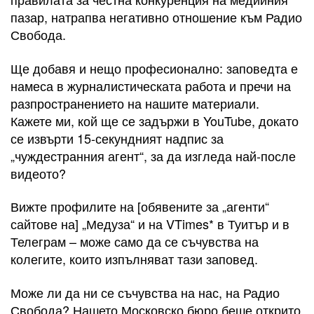
пазар, натрапва негативно отношение към Радио
Свобода.
Ще добавя и нещо професионално: заповедта е
намеса в журналистическата работа и пречи на
разпространението на нашите материали.
Кажете ми, кой ще се задържи в YouTube, докато
се извърти 15-секундният надпис за
„чуждестранния агент“, за да изгледа най-после
видеото?
Вижте профилите на [обявените за „агенти“
сайтове на] „Медуза“ и на VTimes* в Туитър и в
Телеграм – може само да се съчувства на
колегите, които изпълняват тази заповед.
Може ли да ни се съчувства на нас, на Радио
Свобода? Нашето Московско бюро беше открито