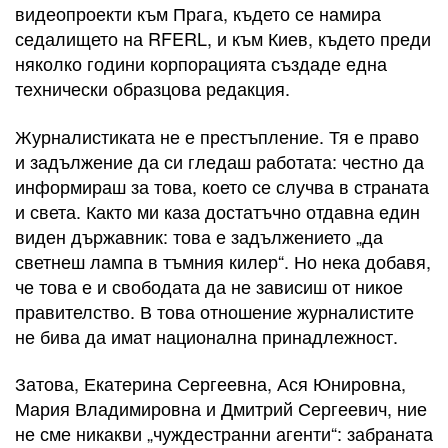
видеопроекти към Прага, където се намира
седалището на RFERL, и към Киев, където преди
няколко години корпорацията създаде една
технически образцова редакция.
Журналистиката не е престъпление. Тя е право
и задължение да си гледаш работата: честно да
информираш за това, което се случва в страната
и света. Както ми каза достатъчно отдавна един
виден държавник: това е задължението „да
светнеш лампа в тъмния килер“. Но нека добавя,
че това е и свободата да не зависиш от никое
правителство. В това отношение журналистите
не бива да имат национална принадлежност.
Затова, Екатерина Сергеевна, Ася Юнировна,
Мария Владимировна и Дмитрий Сергеевич, ние
не сме никакви „чуждестранни агенти“: забраната