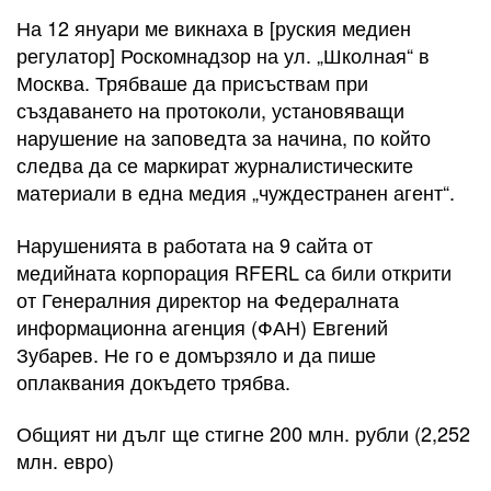
На 12 януари ме викнаха в [руския медиен
регулатор] Роскомнадзор на ул. „Школная“ в
Москва. Трябваше да присъствам при
създаването на протоколи, установяващи
нарушение на заповедта за начина, по който
следва да се маркират журналистическите
материали в една медия „чуждестранен агент“.
Нарушенията в работата на 9 сайта от
медийната корпорация RFERL са били открити
от Генералния директор на Федералната
информационна агенция (ФАН) Евгений
Зубарев. Не го е домързяло и да пише
оплаквания докъдето трябва.
Общият ни дълг ще стигне 200 млн. рубли (2,252
млн. евро)