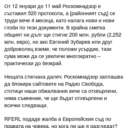
От 12 януари до 11 май Роскомнадзор е
съставил 520 протокола, а [районният съд] се
труди вече 4 месеца, като налага нови и нови
глоби по тези документи. В крайна сметка
общият ни дълг ще стигне 200 млн. рубли (2,252
млн. евро), но ако Евгений Зубарев или друг
доброволец вземе, че положи усърдие, тази
сума може да се увеличи многократно –
практически до безкрай.
Нещата стигнаха далеч: Роскомнадзор заплашва
да блокира сайтовете на Радио Свобода,
стотици наши обжалвания вече са отхвърлени,
няма съмнение, че ще бъдат отхвърлени и
всички следващи.
RFERL подаде жалба в Европейския съд по
правата на човека, но кога ли ще я разгледат?