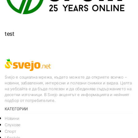
test
Svejo е социална мрежа, където можете да откриете всичко –
новини, забавления, интересни и полезни снимки и видеа. Целта
на уебсайта е да бъде полезен и да обединява съдържанието на
десетки източници. В Svejo акцентът е информацията и нейният
подбор от потребителите.
КАТЕГОРИИ
Новини
Слухове
Спорт
Lifestyle