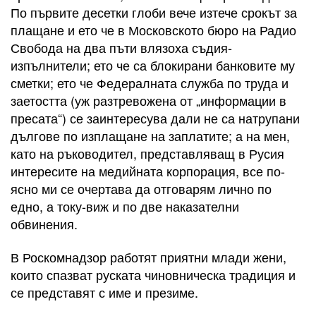
По първите десетки глоби вече изтече срокът за
плащане и ето че в Московското бюро на Радио
Свобода на два пъти влязоха съдия-
изпълнители; ето че са блокирани банковите му
сметки; ето че Федералната служба по труда и
заетостта (уж разтревожена от „информации в
пресата“) се заинтересува дали не са натрупани
дългове по изплащане на заплатите; а на мен,
като на ръководител, представляващ в Русия
интересите на медийната корпорация, все по-
ясно ми се очертава да отговарям лично по
едно, а току-виж и по две наказателни
обвинения.
В Роскомнадзор работят приятни млади жени,
които спазват руската чиновническа традиция и
се представят с име и презиме.