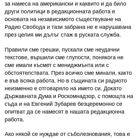
за намеса на американски и каквито и да било
други политици в редакционната работа е
основата на независимото съществуване на
Радио Свобода и тази забрана не е нарушавана
през целия ми дълъг стаж в руската служба.
Правили сме грешки, пускали сме неудачни
текстове, вършили сме глупости, понякога не
сме имали късмет с мениджмънта или с
обстоятелствата. През всичко сме минали, както
е във всяка работа. Но в същината си радиото
неизменно е отговаряло на името си. Докато
Държавната Дума и Роскомнадзор, с помощта на
съда и на Евгений Зубарев безцеремонно се
опитват да се намесят в нашата редакционна
работа.
Ако някой се нуждае от съболезнования, това е