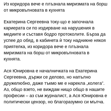
Из коридора вече е плъзнала миризмата на борш
от микровълновата в кухнята
Екатерина Сергеевна току-що е започнала
кариерата си по издирване на нарушения в
медиите и съставя бодро протоколите. Бърза да
успее до обяд, в кабинета ѝ току надникне някоя
приятелка, из коридора вече е плъзнала
миризмата на борш от микровълновата в
кухнята.
Ася Юнировна е началничката на Екатерина
Сергеевна, държи се делово, но напълно
дружелюбно, даже тъкмо ме е нарекла „колега“.
Аз, общо взето, не виждам нищо общо в нашите
професии – аз съм журналист, а Ася Юнировна е
политически цензор, но благоразумно си мълча.