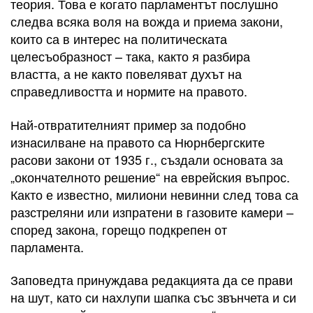
теория. Това е когато парламентът послушно
следва всяка воля на вожда и приема закони,
които са в интерес на политическата
целесъобразност – така, както я разбира
властта, а не както повеляват духът на
справедливостта и нормите на правото.
Най-отвратителният пример за подобно
изнасилване на правото са Нюрнбергските
расови закони от 1935 г., създали основата за
„окончателното решение“ на еврейския въпрос.
Както е известно, милиони невинни след това са
разстреляни или изпратени в газовите камери –
според закона, горещо подкрепен от
парламента.
Заповедта принуждава редакцията да се прави
на шут, като си нахлупи шапка със звънчета и си