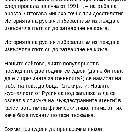
след провала на пуча от 1991 г. – на ръба на
ареста. Оттогава минаха точно три десетилетия.
Историята на руския либерализъм изглежда е
извървяла пътя си до затваряне на кръга.
Историята на руския либерализъм изглежда е
извървяла пътя си до затваряне на кръга
Нашите сайтове, чиято популярност в
последните две години се удвои (да не би това
да е и причината за гоненията?) се намират на
ръба на това да бъдат блокирани. Нашите
журналисти от Русия са под заплахата да се
озоват в списъка на „чуждестранните агенти“ в
качеството им на физически лица, трима от тях
вече бяха пуснати по тази пързалка.
Бяхме принудени да пренасочим някои