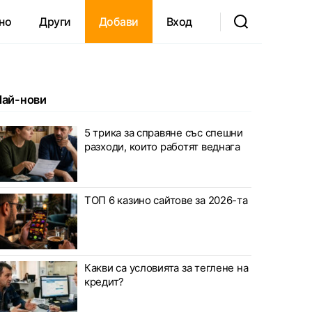
но
Други
Добави
Вход
Най-нови
5 трика за справяне със спешни
разходи, които работят веднага
ТОП 6 казино сайтове за 2026-та
Какви са условията за теглене на
кредит?