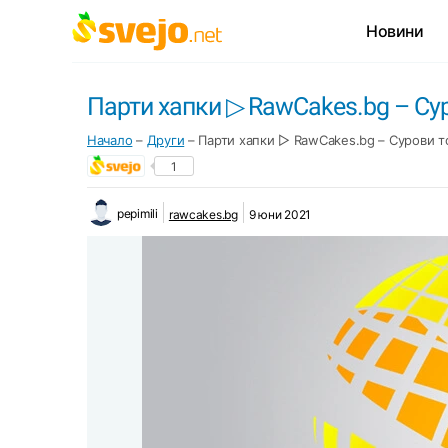
Новини
Парти хапки ▷ RawCakes.bg – Сур
Начало
–
Други
–
Парти хапки ▷ RawCakes.bg – Сурови т
1
pepimili
rawcakes.bg
9 юни 2021