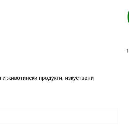
t
и и животински продукти, изкуствени