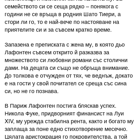
семейството си се сеща рядко – понякога с
години не се връща в родния Шато Тиери, а
стори ли го, то е най-вече по настояване на
приятелите си и за съвсем кратко време.
Запазена е преписката с жена му, в която дьо
Лафонтен съвсем открито й разказва за
множеството си любовни романи със столични
дами. На децата си също не обръща внимание.
До толкова е отчужден от тях, че веднъж, докато
е на гости у свой почитател се среща със сина
си, но не го познава.
В Париж Лафонтен постига бляскав успех.
Никола Фуке, придворният финансист на Луи
XIV, му урежда стабилна рента, както и богато му
заплаща за поне едно стихотворение месечно.
Цялата аристокрация го покровителства, а той