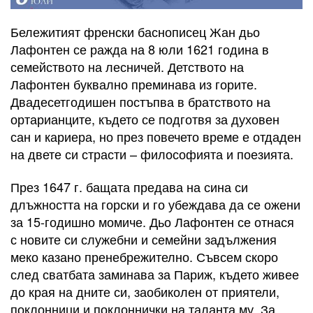
Бележитият френски баснописец Жан дьо
Лафонтен се ражда на 8 юли 1621 година в
семейството на лесничей. Детството на
Лафонтен буквално преминава из горите.
Двадесетгодишен постъпва в братството на
ортарианците, където се подготвя за духовен
сан и кариера, но през повечето време е отдаден
на двете си страсти – философията и поезията.
През 1647 г. бащата предава на сина си
длъжността на горски и го убеждава да се ожени
за 15-годишно момиче. Дьо Лафонтен се отнася
с новите си служебни и семейни задължения
меко казано пренебрежително. Съвсем скоро
след сватбата заминава за Париж, където живее
до края на дните си, заобиколен от приятели,
поклонници и поклоннички на таланта му. За