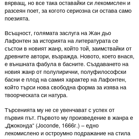
вярващ, но все така оставайки си лекомислен и
разсеян поет, за когото сериозна си остава само
поезията.
Всъщност, голямата заслуга на Жан дьо
Лафонтен за историята на литературата се
състои в новият жанр, който той, заимствайки от
древните автори, възражда. Новото, което внася,
е външната фабула в басните. Създаването на
новия жанр от полулирични, полуфилософски
басни е плод на самия характер на Лафонтен,
който търси нова свободна форма за изява на
твоорческата си натура.
Търсенията му не се увенчават с успех от
първия път. Първото му произведение в жанра е
„Джоконда“ (Joconde, 1666г.) – едно
лекомислено и остроумно подражание на стила