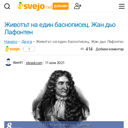
ДОБАВИ
Животът на един баснописец. Жан дьо
Лафонтен
Начало
–
Други
–
Животът на един баснописец. Жан дьо Лафонтен
414
1
Добави коментар
tiberii1
otvad.com
11 юли 2021