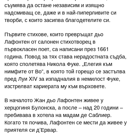
съумява да остане независим и изящно
надсмиващ се, даже и в най-пиперливите си
творби, с които засипва благодетелите си.
Първите стихове, които превръщат дьо
Лафонтен от салонен стихотворец в
първокласен поет, са написани през 1661
година. Повод за тях става нерадостната съдба,
която сполетява Никола Фуке. „Елегия към
нимфите от Во“, в която той горещо се застъпва
пред Луи XIV за изпадналия в немилост Фуке,
изстрелват кариерата му към върховете.
В началото Жан дьо Лафонтен живее у
херцогиня Булонска, а после – над 20 години –
пребивава в хотела на мадам де Саблиер.
Когато тя почива, Лафонтен се мести да живее у
приятеля си д’Ервар.