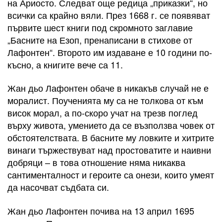
на Ариосто. Следват още редица „приказки“, но
всички са крайно вяли. През 1668 г. се появяват
първите шест книги под скромното заглавие
„Басните на Езоп, пренаписани в стихове от
Лафонтен“. Второто им издаване е 10 години по-
късно, а книгите вече са 11.
Жан дьо Лафонтен обаче в никакъв случай не е
моралист. Поученията му са не толкова от към
висок морал, а по-скоро учат на трезв поглед
върху живота, умението да се възползва човек от
обстоятелствата. В басните му ловките и хитрите
винаги тържествуват над простоватите и наивни
добряци – в това отношение няма никаква
сантименталност и героите са онези, които умеят
да насочват съдбата си.
Жан дьо Лафонтен почива на 13 април 1695