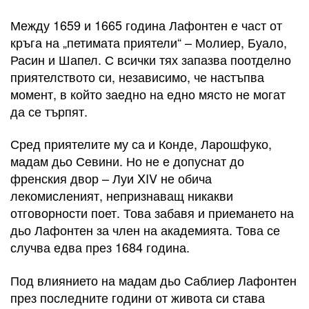
Между 1659 и 1665 година Лафонтен е част от
кръга на „петимата приятели“ – Молиер, Буало,
Расин и Шапел. С всички тях запазва поотделно
приятелството си, независимо, че настъпва
момент, в който заедно на едно място не могат
да се търпят.
Сред приятелите му са и Конде, Ларошфуко,
мадам дьо Севини. Но не е допуснат до
френския двор – Луи XIV не обича
лекомисленият, непризнаващ никакви
отговорности поет. Това забавя и приемането на
дьо Лафонтен за член на академията. Това се
случва едва през 1684 година.
Под влиянието на мадам дьо Саблиер Лафонтен
през последните години от живота си става