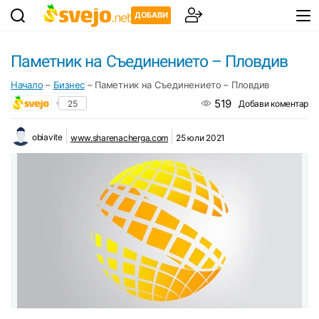
ДОБАВИ
Паметник на Съединението – Пловдив
Начало
–
Бизнес
–
Паметник на Съединението – Пловдив
519
25
Добави коментар
obiavite
www.sharenacherga.com
25 юли 2021