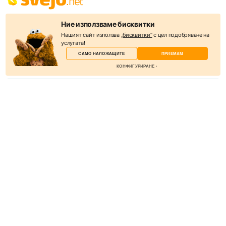
Svejo е социална мрежа, където можете да откриете всичко –
Ние използваме бисквитки
новини, забавления, интересни и полезни снимки и видеа. Целта
Нашият сайт използва
„бисквитки“
с цел подобряване на
на уебсайта е да бъде полезен и да обединява съдържанието на
услугата!
десетки източници. В Svejo акцентът е информацията и нейният
САМО НАЛОЖАЩИТЕ
ПРИЕМАМ
подбор от потребителите.
КОНФИГУРИРАНЕ
КАТЕГОРИИ
Новини
Избери бисквитки
Слухове
Бисквитките са малки текстови файлове, които
Спорт
уеб сървърът съхранява на вашия компютър,
Lifestyle
когато посещавате уебсайта.
Технологии
Други
Казино игри онлайн безплатно
Наложащи
Търговия с акции
Тези бисквитки не могат да бъдат деактивирани. Те са необходими, за
да работи уебсайтът.
ПОЛЕЗНО
За нас
Анализ
Реклама
За да можем да подобрим уебсайта, включително информация и
функционалност, искаме да събираме анализи. Не можем да ви
Общи условия
идентифицираме лично с помощта на тези данни.
Условия за споделяне