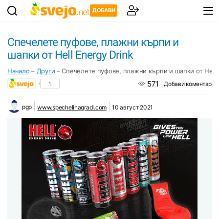
ДОБАВИ
Спечелете пуфове, плажни кърпи и
шапки от Hell Energy Drink
Начало
–
Други
–
Спечелете пуфове, плажни кърпи и шапки от Hell E
571
1
Добави коментар
pgp
www.spechelinagradi.com
10 август 2021