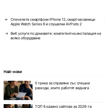
←
Спечелете смартфони iPhone 12, смартчасовници
Apple Watch Series 6 и слушалки AirPods 2
→
ВиК услуги по домовете: компетентна инсталация на
всяко оборудване
Най-нови
5 трика за справяне със спешни
разходи, които работят веднага
ТОП 6 казино сайтове за 2026-та