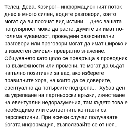
Телец, Дева, Козирог– информационният поток
днес е много силен, водите разговори, които
могат да ви посочат вид истини… Днес вашата
популярност може да расте, думите ви имат по-
голяма чуваемост, проведени разяснителни
разговори или преговори могат да имат широко и
в известен смисъл- превратно значение.
Общуването като цяло се превръща в проводник
на възможности или промени, те могат да бъдат
напълно позитивни за вас, ако изберете
правилните хора, на които да се доверите,
евентуално да потърсите подкрепа… Хубав ден
за укрепване на партньорски връзки, изчистване
на евентуални недоразумения, там където това е
необходимо или съответните контакти са
перспективни. При всички случаи получавате
богата информация, възползвайте се от нея..