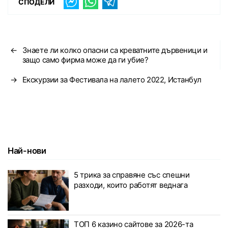
СПОДЕЛИ
←
Знаете ли колко опасни са креватните дървеници и
защо само фирма може да ги убие?
→
Екскурзии за Фестивала на лалето 2022, Истанбул
Най-нови
5 трика за справяне със спешни
разходи, които работят веднага
ТОП 6 казино сайтове за 2026-та