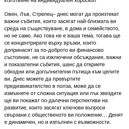
Овен, Лъв, Стрелец– днес могат да произтекат
важни събития, които засягат най-близката ви
среда на съществуване, в дома и семейството,
но не само. Ако това не е ваша тема, тогава ще
се концентрирате върху връзки, които
допринасят за по-доброто ви финансово
състояние, не са изключени обсъждания, важни
и показателни събития, шанс да откриете
обходни или допълнителни пътища към целите
ви. Днес можете да превъртите
предизвикателство в полза, може да се
измъкнете от сложна ситуация или пък звездите
ще ви покажат по-далечни перспективи на
развитие, които засягат ключови въпроси
свързани с общественото ви положение… Денят
е динамичен, но и изпълнен с възможности.