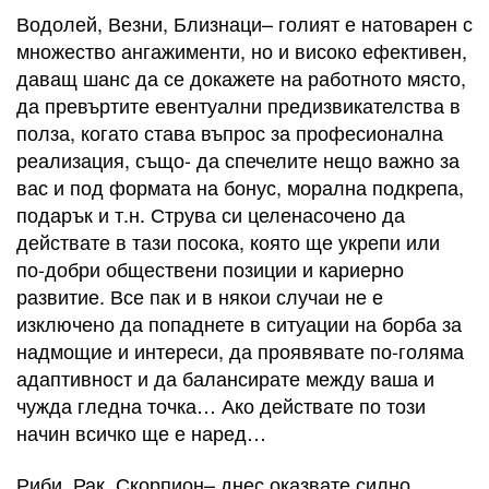
Водолей, Везни, Близнаци– голият е натоварен с
множество ангажименти, но и високо ефективен,
даващ шанс да се докажете на работното място,
да превъртите евентуални предизвикателства в
полза, когато става въпрос за професионална
реализация, също- да спечелите нещо важно за
вас и под формата на бонус, морална подкрепа,
подарък и т.н. Струва си целенасочено да
действате в тази посока, която ще укрепи или
по-добри обществени позиции и кариерно
развитие. Все пак и в някои случаи не е
изключено да попаднете в ситуации на борба за
надмощие и интереси, да проявявате по-голяма
адаптивност и да балансирате между ваша и
чужда гледна точка… Ако действате по този
начин всичко ще е наред…
Риби, Рак, Скорпион– днес оказвате силно