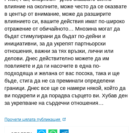
влияние на околните, може често да се оказвате
в център от внимание, може да разширите
влиянието си, вашите действия имат по-широко
отражение от обичайното… Мнозина могат да
бъдат стимулирани да бъдат по-дейни и
инициативни, за да укрепят партньорски
отношения, важни за тях връзки, лични или
делови. Днес действително можете да им
повлияете и да ги насочите в една по-
подходяща и желана от вас посока, така и ще
бъде, стига да не са преминати определени
граници. Днес все ще се намери някой, който да
ви подкрепи и да порадва сърцето ви. Хубав ден
за укрепване на сърдечни отношения…
Прочети цялата публикация