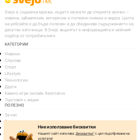
Svejo е социална мрежа, където можете да откриете всичко –
новини, забавления, интересни и полезни снимки и видеа. Целта
на уебсайта е да бъде полезен и да обединява съдържанието на
десетки източници. В Svejo акцентът е информацията и нейният
подбор от потребителите.
КАТЕГОРИИ
Новини
Слухове
Спорт
Lifestyle
Технологии
Други
Казино игри онлайн безплатно
Търговия с акции
ПОЛЕЗНО
За нас
Реклама
Ние използваме бисквитки
Общи условия
Нашият сайт използва
„бисквитки“
с цел подобряване на
Условия за споделяне
услугата!