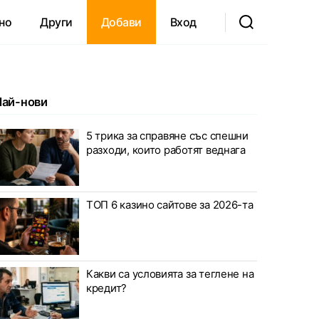
но
Други
Добави
Вход
Най-нови
5 трика за справяне със спешни
разходи, които работят веднага
ТОП 6 казино сайтове за 2026-та
Какви са условията за теглене на
кредит?