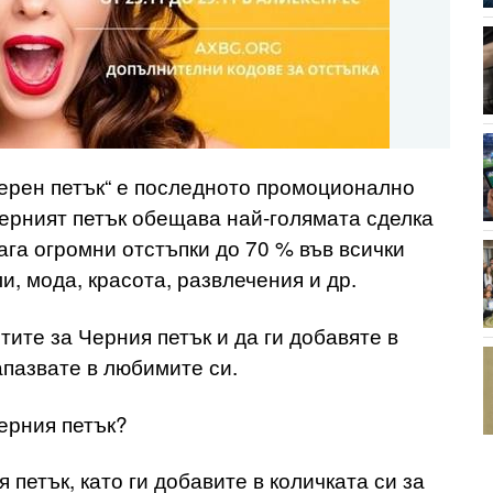
ерен петък“ е последното промоционално
 Черният петък обещава най-голямата сделка
ага огромни отстъпки до 70 % във всички
и, мода, красота, развлечения и др.
ите за Черния петък и да ги добавяте в
запазвате в любимите си.
ерния петък?
петък, като ги добавите в количката си за