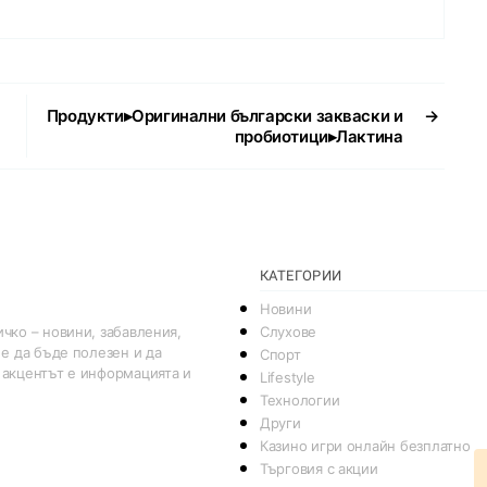
Продукти▸Оригинални български закваски и
→
пробиотици▸Лактина
КАТЕГОРИИ
Новини
Слухове
чко – новини, забавления,
 е да бъде полезен и да
Спорт
 акцентът е информацията и
Lifestyle
Технологии
Други
Казино игри онлайн безплатно
Търговия с акции