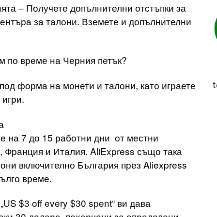
ята – Получете допълнителни отстъпки за
центъра за талони. Вземете и допълнителни
м по време на Черния петък?
под форма на монети и талони, като играете
t
игри.
а
е на 7 до 15 работни дни от местни
 Франция и Италия. AliExpress също така
иони включително България през Aliexpress
-дълго време.
US $3 off every $30 spent“ ви дава
еки 30 долара, похарчени за определени