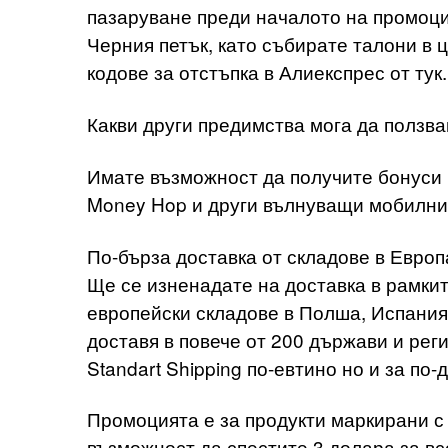
пазаруване преди началото на промоци
Черния петък, като събирате талони в 
кодове за отстъпка в Алиекспрес от тук.
Какви други предимства мога да ползва
Имате възможност да получите бонуси 
Money Hop и други вълнуващи мобилни 
По-бърза доставка от складове в Европ
Ще се изненадате на доставка в рамкит
европейски складове в Полша, Испания,
доставя в повече от 200 държави и рег
Standart Shipping по-евтино но и за по
Промоцията е за продукти маркирани с „
възможност да спестите 3 долара за вс