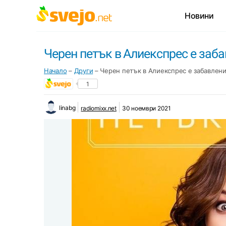
Новини
Черен петък в Алиекспрес е заба
Начало
–
Други
–
Черен петък в Алиекспрес е забавлени
1
linabg
radiomixx.net
30 ноември 2021