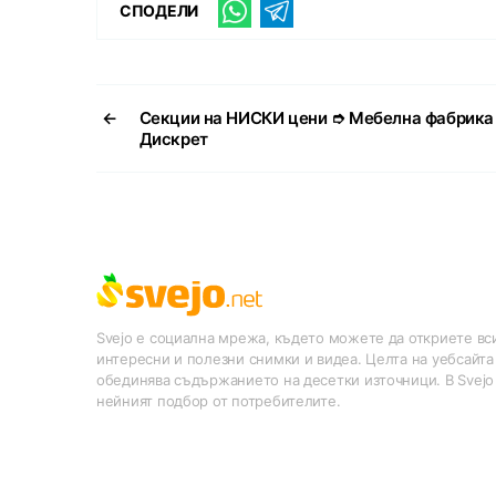
СПОДЕЛИ
←
Секции на НИСКИ цени ➮ Мебелна фабрика
Дискрет
Svejo е социална мрежа, където можете да откриете вси
интересни и полезни снимки и видеа. Целта на уебсайта
обединява съдържанието на десетки източници. В Svejo
нейният подбор от потребителите.