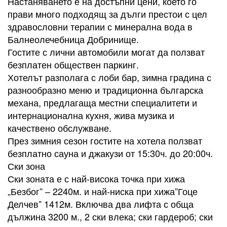
Настаняването е на достъпни цени, което го
прави много подходящ за дълги престои с цел
здравословни терапии с минерална вода в
Балнеолечебница Добринище.
Гостите с лични автомобили могат да ползват
безплатен обществен паркинг.
Хотелът разполага с лоби бар, зимна градина с
разнообразно меню и традиционна българска
механа, предлагаща местни специалитети и
интернационална кухня, жива музика и
качествено обслужване.
През зимния сезон гостите на хотела ползват
безплатно сауна и джакузи от 15:30ч. до 20:00ч.
Ски зона
Ски зоната е с най-висока точка при хижа
„Безбог” – 2240м. и най-ниска при хижа”Гоце
Делчев” 1412м. Включва два лифта с обща
дължина 3200 м., 2 ски влека; ски гардероб; ски