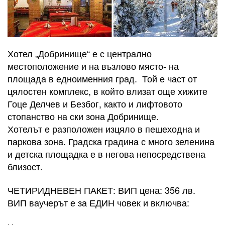
Хотел „Добринище“ е с централно
местоположение и на възлово място- на
площада в едноименния град. Той е част от
цялостен комплекс, в който влизат още хижите
Гоце Делчев и Безбог, както и лифтовото
стопанство на ски зона Добринище.
Хотелът е разположен изцяло в пешеходна и
паркова зона. Градска градина с много зеленина
и детска площадка е в негова непосредствена
близост.
ЧЕТИРИДНЕВЕН ПАКЕТ: ВИП цена: 356 лв.
ВИП ваучерът е за ЕДИН човек и включва: