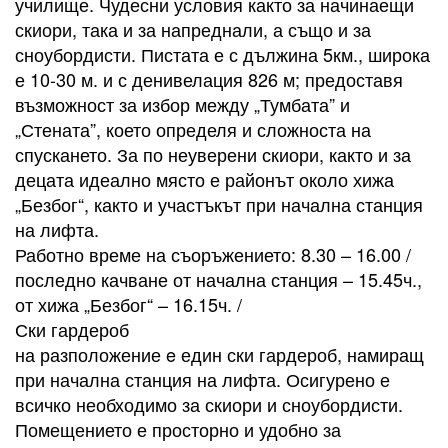
училище. Чудесни условия както за начинаещи
скиори, така и за напреднали, а също и за
сноубордисти. Пистата е с дължина 5км., широка
е 10-30 м. и с денивелация 826 м; предоставя
възможност за избор между „Тумбата” и
„Стената”, което определя и сложноста на
спускането. За по неуверени скиори, както и за
децата идеално място е районът около хижа
„Безбог“, както и участъкът при начална станция
на лифта.
Работно време на съоръжението: 8.30 – 16.00 /
последно качване от начална станция – 15.45ч.,
от хижа „Безбог“ – 16.15ч. /
Ски гардероб
на разположение e един ски гардероб, намиращ
при начална станция на лифта. Осигурено е
всичко необходимо за скиори и сноубордисти.
Помещението е просторно и удобно за