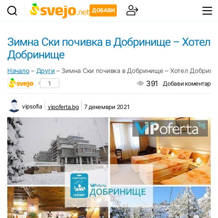
ДОБАВИ
Зимна Ски почивка в Добринище – Хотел
Добринище
Начало
–
Други
–
Зимна Ски почивка в Добринище – Хотел Добрин
391
1
Добави коментар
vipsofia
vipoferta.bg
7 декември 2021