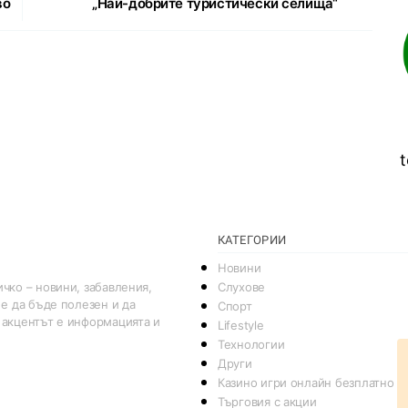
во
„Най-добрите туристически селища“
t
КАТЕГОРИИ
Новини
Слухове
чко – новини, забавления,
 е да бъде полезен и да
Спорт
 акцентът е информацията и
Lifestyle
Технологии
Други
Казино игри онлайн безплатно
Търговия с акции