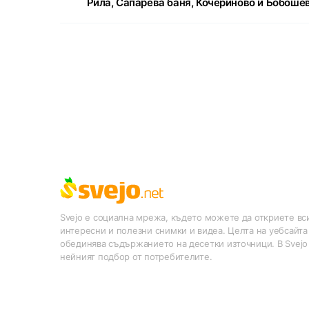
Рила, Сапарева баня, Кочериново и Бобоше
Svejo е социална мрежа, където можете да откриете вси
интересни и полезни снимки и видеа. Целта на уебсайта
обединява съдържанието на десетки източници. В Svejo
нейният подбор от потребителите.