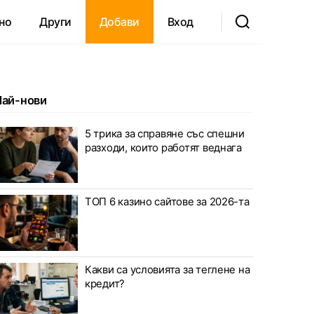
но
Други
Добави
Вход
Най-нови
5 трика за справяне със спешни
разходи, които работят веднага
ТОП 6 казино сайтове за 2026-та
Какви са условията за теглене на
кредит?