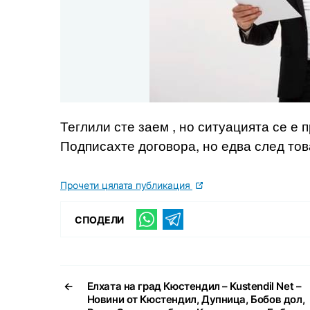
Теглили сте заем , но ситуацията се е
Подписахте договора, но едва след то
Прочети цялата публикация
СПОДЕЛИ
←
Елхата на град Кюстендил – Kustendil Net –
Новини от Кюстендил, Дупница, Бобов дол,