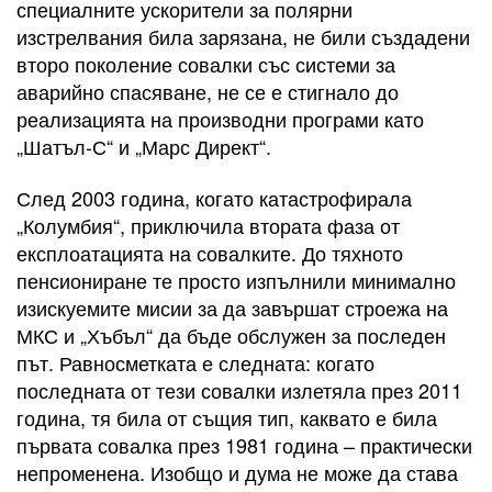
специалните ускорители за полярни
изстрелвания била зарязана, не били създадени
второ поколение совалки със системи за
аварийно спасяване, не се е стигнало до
реализацията на производни програми като
„Шатъл-С“ и „Марс Директ“.
След 2003 година, когато катастрофирала
„Колумбия“, приключила втората фаза от
експлоатацията на совалките. До тяхното
пенсиониране те просто изпълнили минимално
изискуемите мисии за да завършат строежа на
МКС и „Хъбъл“ да бъде обслужен за последен
път. Равносметката е следната: когато
последната от тези совалки излетяла през 2011
година, тя била от същия тип, каквато е била
първата совалка през 1981 година – практически
непроменена. Изобщо и дума не може да става