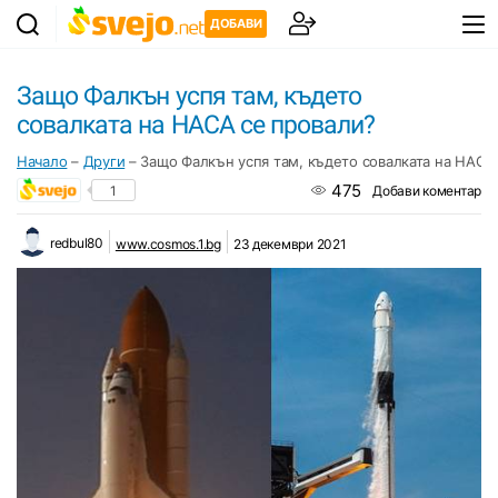
ДОБАВИ
Защо Фалкън успя там, където
совалката на НАСА се провали?
Начало
–
Други
–
Защо Фалкън успя там, където совалката на НАСА
475
1
Добави коментар
redbul80
www.cosmos.1.bg
23 декември 2021