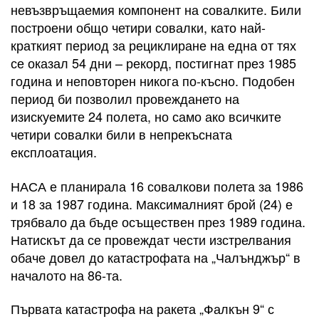
невъзвръщаемия компонент на совалките. Били
построени общо четири совалки, като най-
краткият период за рециклиране на една от тях
се оказал 54 дни – рекорд, постигнат през 1985
година и неповторен никога по-късно. Подобен
период би позволил провеждането на
изискуемите 24 полета, но само ако всичките
четири совалки били в непрекъсната
експлоатация.
НАСА е планирала 16 совалкови полета за 1986
и 18 за 1987 година. Максималният брой (24) е
трябвало да бъде осъществен през 1989 година.
Натискът да се провеждат чести изстрелвания
обаче довел до катастрофата на „Чалънджър“ в
началото на 86-та.
Първата катастрофа на ракета „Фалкън 9“ с