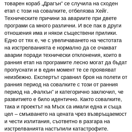
товарен кораб „Драгън“ се случила на сходен
етап с този на совалките, отбелязва Хейг.
Техническите причини за авариите при двете
програми са много различни. И все пак в други
отношения има и някои съществени прилики.
Едно от тях е, че с увеличаването на честотата
на изстрелванията е нормално да се очакват
аварии поради технически отклонения, които в
ранния етап на програмите лесно могат да бъдат
пропуснати и в един момент те се проявяват
неизбежно. Експертът сравнил броя на полети от
ранния период на совалките с този от ранния
период на „Фалкън“ и категорично заключил, че
развитието е било идентично. Както совалките,
така и проектът на Мъск са имали една и съща
цел – смъкването на цената чрез възвръщаемост
и чести излитания, съответно в разгара на
изстрелванията настъпили катастрофите.