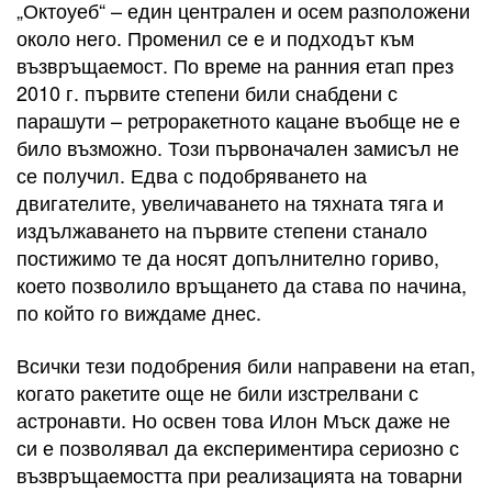
„Октоуеб“ – един централен и осем разположени
около него. Променил се е и подходът към
възвръщаемост. По време на ранния етап през
2010 г. първите степени били снабдени с
парашути – ретроракетното кацане въобще не е
било възможно. Този първоначален замисъл не
се получил. Едва с подобряването на
двигателите, увеличаването на тяхната тяга и
издължаването на първите степени станало
постижимо те да носят допълнително гориво,
което позволило връщането да става по начина,
по който го виждаме днес.
Всички тези подобрения били направени на етап,
когато ракетите още не били изстрелвани с
астронавти. Но освен това Илон Мъск даже не
си е позволявал да експериментира сериозно с
възвръщаемостта при реализацията на товарни