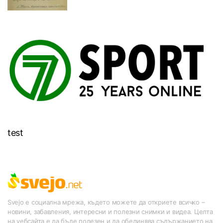
test
Svejo е социална мрежа, където можете да откриете всичко –
новини, забавления, интересни и полезни снимки и видеа. Целта
на уебсайта е да бъде полезен и да обединява съдържанието на