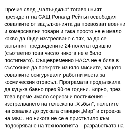
Прочие след „Чалънджър“ тогавашният
президент на САЩ Роналд Рейгън освободил
совалките от задълженията да превозват военни
и комерсиални товари и така просто не е имало
какво да бъде изстрелвано с тях, за да се
запълнят предвидените 24 полета годишно
(съответно това число никога не е било
постигнато). Същевременно НАСА не е била в
състояние да прекрати изцяло мисиите, защото
совалките осигурявали работни места за
космическия отрасъл. Програмата продължила
да куцука бавно през 90-те години. Вярно, през
това време имало сериозни постижения –
изстрелването на телескопа „Хъбъл“, полетите
на совалки до руската станция „Мир“ и строежа
на МКС. Но никога не се е пристъпило към
подобряване на технологията – разработката на