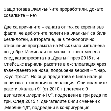
Защо тогава „Фалкън“-ите проработили, докато
совалките – не?
Две са причините – eдната от тях се корени във
факта, че дебютните полети на „Фалкън“ са били
безпилотни, а втората е, че в технологично
отношение програмата на Мъск била изпълнена
по-добре. Изминали по-малко от шест месеца
след катастрофата на „Драгън“ през 2015 г. и
СпейсЕкс върнали ракетите в експлоатация чрез
въвеждането на нова, подобрена версия – т.нар.
„Фул Тръст“. Но още преди това е била налице
сериозна технологична еволюция. Оригиналните
ракети „Фалкън 9“ (от 2010 г.) летели с 9
двигателя „Мерлин-1С“, подредени в три реда по
три. След 2013 г. двигателите били сменени с
„Мерлин-1Д“, подредени в конфигурация