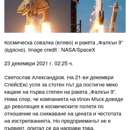
Космическа совалка (вляво) и ракета „Фалкън 9“
(вдясно). Image credit : NASA/SpaceX
23 декември 2021 г. 02:25 ч.
Светослав Александров. На 21-ви декември
СпейсЕкс успя за стотен път да постигне меко
кацане на първа степен на ракета „Фалкън 9“.
Няма спор, че компанията на Илон Мъск доведе
до революция в космическите полети по
отношение на снижаване на цената и честотата
на изстрелванията. Но предприемачът не е
първият, опитал се да направи това.