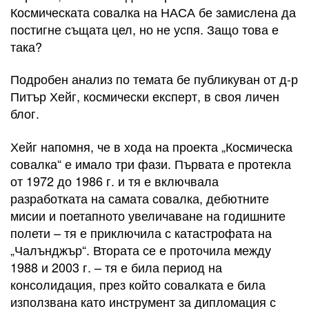
Космическата совалка на НАСА бе замислена да
постигне същата цел, но не успя. Защо това е
така?
Подробен анализ по темата бе публикуван от д-р
Питър Хейг, космически експерт, в своя личен
блог.
Хейг напомня, че в хода на проекта „Космическа
совалка“ е имало три фази. Първата е протекла
от 1972 до 1986 г. и тя е включвала
разработката на самата совалка, дебютните
мисии и поетапното увеличаване на годишните
полети – тя е приключила с катастрофата на
„Чалънджър“. Втората се е проточила между
1988 и 2003 г. – тя е била период на
консолидация, през който совалката е била
използвана като инструмент за дипломация с