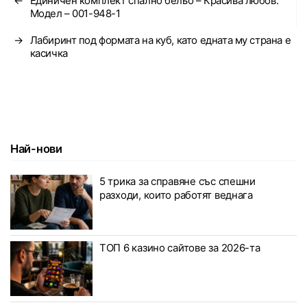
←
Единичен комплект спално бельо – Красива любов.
Модел – 001-948-1
→
Лабиринт под формата на куб, като едната му страна е
касичка
Най-нови
5 трика за справяне със спешни
разходи, които работят веднага
ТОП 6 казино сайтове за 2026-та