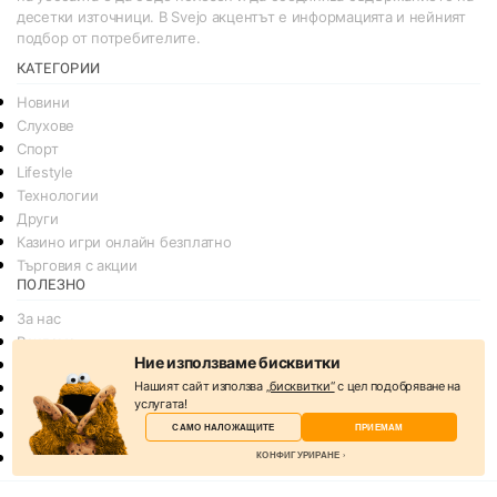
десетки източници. В Svejo акцентът е информацията и нейният
подбор от потребителите.
КАТЕГОРИИ
Новини
Слухове
Спорт
Lifestyle
Технологии
Други
Казино игри онлайн безплатно
Търговия с акции
ПОЛЕЗНО
За нас
Реклама
Ние използваме бисквитки
Общи условия
Нашият сайт използва
„бисквитки“
с цел подобряване на
Условия за споделяне
услугата!
Политика за поверителснот
САМО НАЛОЖАЩИТЕ
ПРИЕМАМ
Политика на Бисквитките
КОНФИГУРИРАНЕ
Контакти