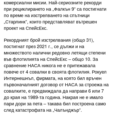
комерсиални мисии. Най-сериозните рекорди
при рециклирането на „Фалкън 9“ са постигнати
по време на изстрелването на спътници
„Старлинк“, които представляват вътрешен
проект на СпейсЕкс.
Рекордният брой изстрелвания (общо 31),
постигнат през 2021 г., се дължи и на
множеството налични редовно летящи степени
във флотилията на СпейсЕкс – общо 10. За
сравнение НАСА никога не е притежавала
повече от 4 совалки в своята флотилия. Рокуел
Интернешнъл, фирмата, на която бил връчен
първоначалният договор от НАСА за строежа на
совалките, е предвиждала да направи 6 или 7
до края на 1989-та година. Накрая не е имало
пари дори за пета – такава бил построена само
след катастрофата на „Чалънджър“.