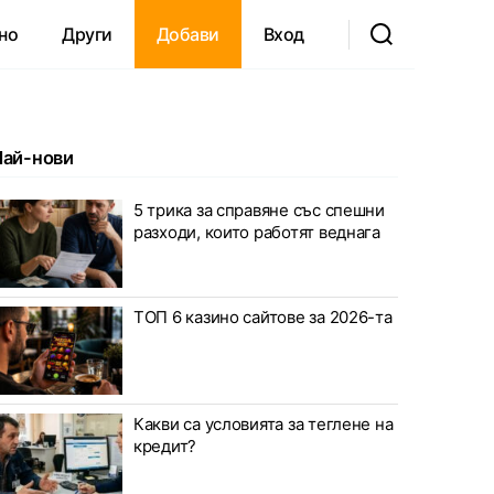
но
Други
Добави
Вход
Най-нови
 от София
5 трика за справяне със спешни
разходи, които работят веднага
ТОП 6 казино сайтове за 2026-та
Какви са условията за теглене на
кредит?