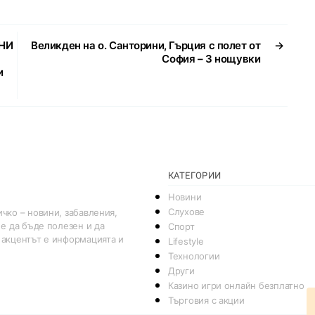
НИ
Великден на о. Санторини, Гърция с полет от
→
София – 3 нощувки
и
КАТЕГОРИИ
Новини
Слухове
чко – новини, забавления,
 е да бъде полезен и да
Спорт
 акцентът е информацията и
Lifestyle
Технологии
Други
Казино игри онлайн безплатно
Търговия с акции