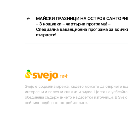
←
МАЙСКИ ПРАЗНИЦИ НА ОСТРОВ САНТОРИ
– 3 нощувки – чартърна програма! –
Специална ваканционна програма за всичк
възрасти!
Svejo е социална мрежа, където можете да откриете вси
интересни и полезни снимки и видеа. Целта на уебсайта
обединява съдържанието на десетки източници. В Svejo
нейният подбор от потребителите.