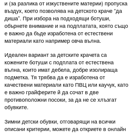
и (за разлика от изкуствените материи) пропуска
въздух, което позволява на детското краче “да
диша”. При избора на подходящи ботуши,
обърнете внимание и на подплатата, която също
е важно да бъде изработена от естествени
материали като например овча вълна.
Идеален вариант за детските крачета са
кожените ботуши с подплата от естествена
вълна, които имат дебела, добре изолираща
подметка. Тя трябва да е изработена от
качествени материали като ПВЦ или каучук, като
е важно грайферите й да сочат в две
противоположни посоки, за да не се хлъзгат
обувките.
Зимни детски обувки, отговарящи на всички
описани критерии, можете да откриете в онлайн