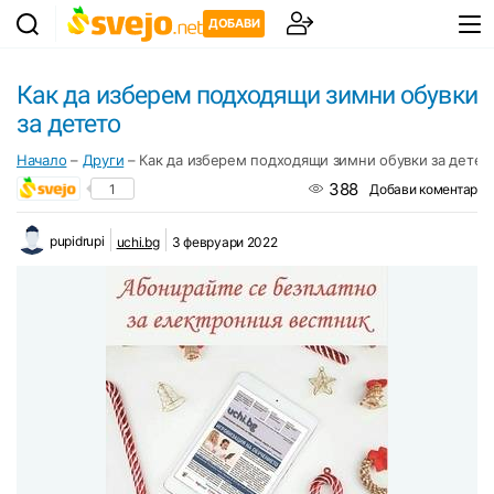
ДОБАВИ
Как да изберем подходящи зимни обувки
за детето
Начало
–
Други
–
Как да изберем подходящи зимни обувки за детет
388
1
Добави коментар
pupidrupi
uchi.bg
3 февруари 2022