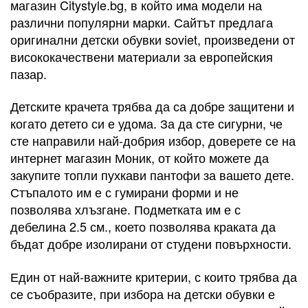
магазин Citystyle.bg, в който има модели на
различни популярни марки. Сайтът предлага
оригинални детски обувки soviet, произведени от
висококачествени материали за европейския
пазар.
Детските крачета трябва да са добре защитени и
когато детето си е удома. За да сте сигурни, че
сте направили най-добрия избор, доверете се на
интернет магазин Моник, от който можете да
закупите топли пухкави пантофи за вашето дете.
Стъпалото им е с гумирани форми и не
позволява хлъзгане. Подметката им е с
дебелина 2.5 см., което позволява краката да
бъдат добре изолирани от студени повърхности.
Един от най-важните критерии, с които трябва да
се съобразите, при избора на детски обувки е