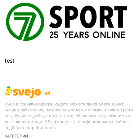
test
Svejo е социална мрежа, където можете да откриете всичко –
новини, забавления, интересни и полезни снимки и видеа. Целта
на уебсайта е да бъде полезен и да обединява съдържанието на
десетки източници. В Svejo акцентът е информацията и нейният
подбор от потребителите.
КАТЕГОРИИ