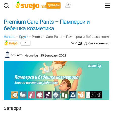
ДОБАВИ
Premium Care Pants – Памперси и
бебешка козметика
Начало
–
Други
–
Premium Care Pants – Памперси и бебешка козмет
428
1
Добави коментар
toniintro
dzone.bg
25 февруари 2022
Затвори