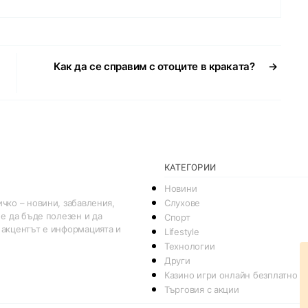
Как да се справим с отоците в краката?
→
КАТЕГОРИИ
Новини
Слухове
чко – новини, забавления,
 е да бъде полезен и да
Спорт
 акцентът е информацията и
Lifestyle
Технологии
Други
Казино игри онлайн безплатно
Търговия с акции