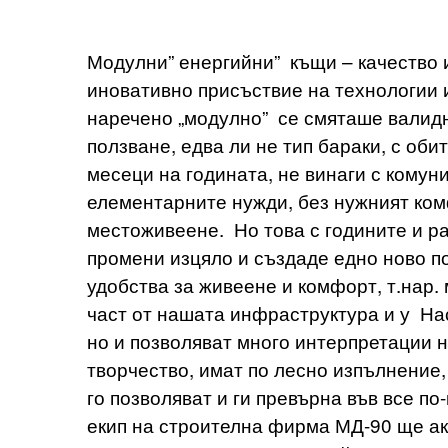
Модулни” енергийни” къщи – качество 
иновативно присъствие на технологии 
наречено „модулно” се смяташе валидн
ползване, едва ли не тип бараки, с оби
месеци на годината, не винаги с комуни
елементарните нужди, без нужният ком
местоживеене. Но това с годините и ра
промени изцяло и създаде едно ново по
удобства за живеене и комфорт, т.нар.
част от нашата инфраструктура и у На
но и позволяват много интерпретации 
творчество, имат по лесно изпълнение,
го позволяват и ги превърна във все 
екип на строителна фирма МД-90 ще ак