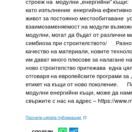
строеж на модулни „енергийни” къщи:
като изпълнение енергийна ефективно
живот за постоянно местообитаване у
взаимозаменяемост на модули възможно
модулни, могат да бъдат от различни м
симбиоза при строителството/ Разнови
качество на материали, новите техноло
им дават много плюсове за налагане н
ново строителство притежава една цял
отговаря на европейските програми за „
етикет на къщи от ново поколение. По
модулни енергийни къщи, може да намер
свържите с нас на адрес – https://www.
Прочети цялата публикация
СПОДЕЛИ