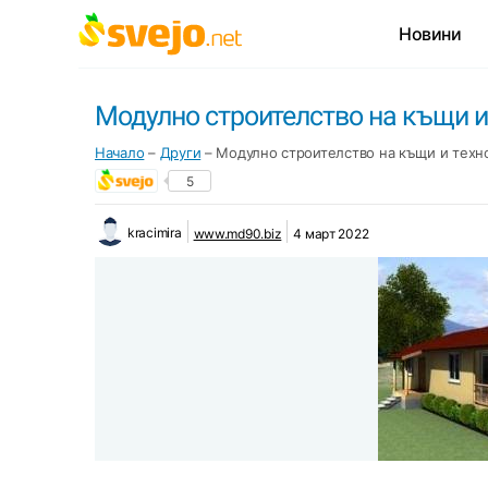
Новини
Модулно строителство на къщи и
Начало
–
Други
–
Модулно строителство на къщи и техн
5
kracimira
www.md90.biz
4 март 2022