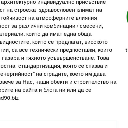
 архитектурно индивидуално присъствие
ст на строежа здравословен климат на
стойчивост на атмосферните влияния
ст за различни комбинации / смесени,
атериали, които да имат една обща
дностите, които се предлагат, високото
гии, са все технически предпоставки, които
t
а пазара и тяхното усъвършенстване. Това
остна стандартизация, която се спазва и
енергийност” на сградите, което им дава
вече за Нас, наши обекти и строителство на
ите на сайта и блога ни или да се
md90.biz