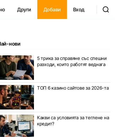
но
Други
Добави
Вход
Най-нови
5 трика за справяне със спешни
разходи, които работят веднага
ТОП 6 казино сайтове за 2026-та
Какви са условията за теглене на
кредит?