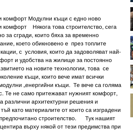
и комфорт Модулни къщи с едно ново
и комфорт Някога това строителство, сега
о за сгради, които бяха за временно
тание, което обикновено е през топлите
кации, с условия, които да задоволяват най-
форт и удобства на жилище за постоянно
звитието на новите технологии, това се
коление къщи, които вече имат всички
 модулни „енергийни къщи. Те вече са голяма
с. Те не само притежават нужният комфорт,
на различни архитектурни решения и
 тъй като материалите от които са изградени
по-предпочитано строителство. Тук нашият
центира върху някой от тези предимства при