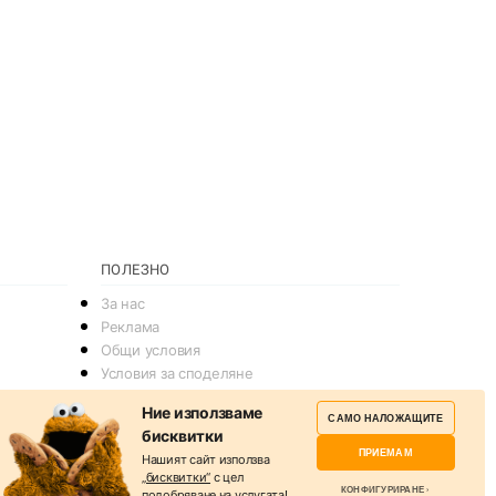
ПОЛЕЗНО
За нас
Реклама
Общи условия
Условия за споделяне
Политика за поверителснот
Ние използваме
САМО НАЛОЖАЩИТЕ
Политика на Бисквитките
бисквитки
Контакти
ПРИЕМАМ
Нашият сайт използва
„бисквитки“
с цел
КОНФИГУРИРАНЕ
подобряване на услугата!