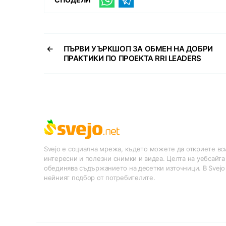
←
ПЪРВИ УЪРКШОП ЗА ОБМЕН НА ДОБРИ
ПРАКТИКИ ПО ПРОЕКТА RRI LEADERS
Svejo е социална мрежа, където можете да откриете вси
интересни и полезни снимки и видеа. Целта на уебсайта
обединява съдържанието на десетки източници. В Svejo
нейният подбор от потребителите.