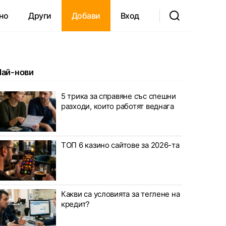
но
Други
Добави
Вход
Най-нови
5 трика за справяне със спешни
разходи, които работят веднага
ТОП 6 казино сайтове за 2026-та
Какви са условията за теглене на
кредит?