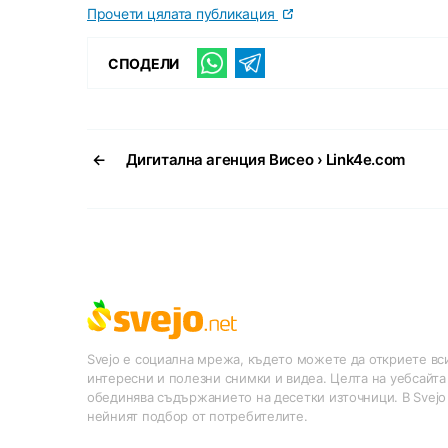
Прочети цялата публикация
СПОДЕЛИ
←
Дигитална агенция Висео › Link4e.com
Svejo е социална мрежа, където можете да откриете вси
интересни и полезни снимки и видеа. Целта на уебсайта
обединява съдържанието на десетки източници. В Svejo
нейният подбор от потребителите.