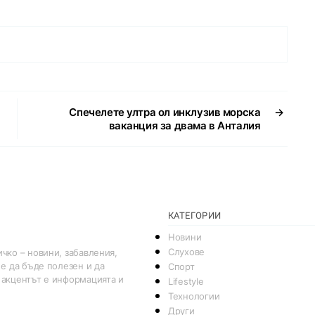
Спечелете ултра ол инклузив морска
→
ваканция за двама в Анталия
КАТЕГОРИИ
Новини
Слухове
чко – новини, забавления,
 е да бъде полезен и да
Спорт
 акцентът е информацията и
Lifestyle
Технологии
Други