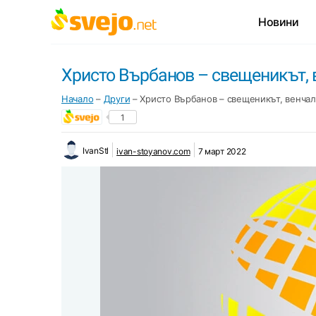
Новини
Христо Върбанов – свещеникът, 
Начало
–
Други
–
Христо Върбанов – свещеникът, венчал
1
IvanStl
ivan-stoyanov.com
7 март 2022