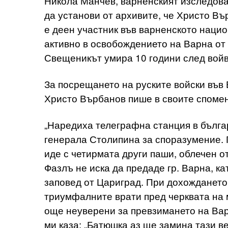
Никола Манчев, варненският изследоват
да установи от архивите, че Христо Вър
е деен участник във варненското наци
активно в освобождението на Варна от
Свещеникът умира 10 години след войво
За посрещането на руските войски във В
Христо Върбанов пише в своите спомен
„Наредиха телеграфна станция в бълга
генерала Столипина за споразумение. 
иде с четирмата други паши, облечен от
Фазлъ не иска да предаде гр. Варна, к
заповед от Цариград. При дохождането
триумфалните врати пред черквата на 
още неуверени за превзимането на Варн
ми каза: „Батюшка аз ще замина тази в