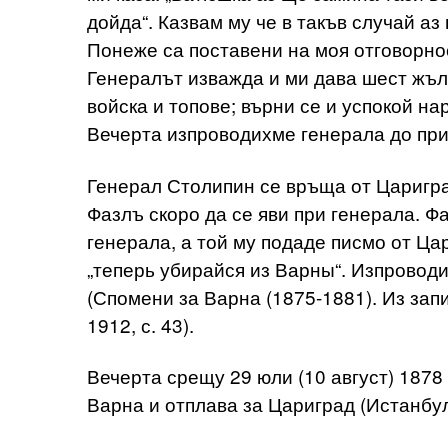
дойда“. Казвам му че в такъв случай а
Понеже са поставени на моя отговорност
Генералът изважда и ми дава шест жъл
войска и топове; върни се и успокой на
Вечерта изпроводихме генерала до пр
Генерал Столипин се връща от Царигра
Фазлъ скоро да се яви при генерала. Ф
генерала, а той му подаде писмо от Цар
„теперь убирайся из Варны“. Изпроводи 
(Спомени за Варна (1875-1881). Из запи
1912, с. 43).
Вечерта срещу 29 юли (10 август) 1878 
Варна и отплава за Цариград (Истанбул