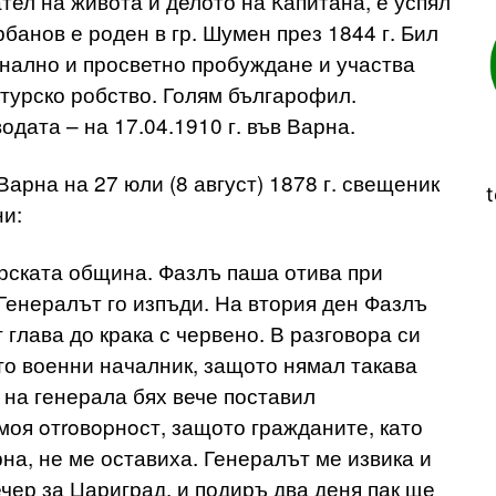
ел на живота и делото на Капитана, е успял
банов е роден в гр. Шумен през 1844 г. Бил
онално и просветно пробуждане и участва
 турско робство. Голям българофил.
дата – на 17.04.1910 г. във Варна.
арна на 27 юли (8 август) 1878 г. свещеник
t
и:
рската община. Фазлъ паша отива при
Генералът го изпъди. На втория ден Фазлъ
 глава до крака с червено. В разговора си
ато военни началник, защото нямал такава
 на генерала бях вече поставил
моя oтroвopнoст, защото гражданите, като
а, не ме оставиха. Генералът ме извика и
ечер за Цариград, и подиръ два деня пак ще