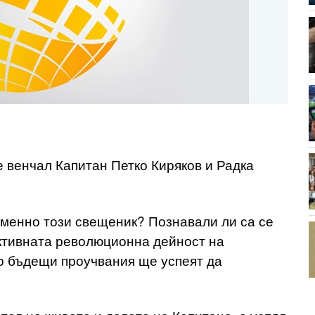
 венчал Капитан Петко Киряков и Радка
именно този свещеник? Познавали ли са се
ктивната революционна дейност на
 бъдещи проучвания ще успеят да