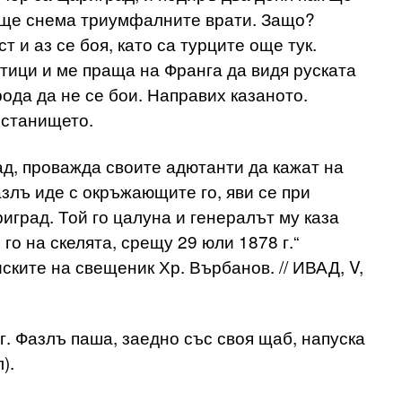
з ще снема триумфалните врати. Защо?
 и аз се боя, като са турците още тук.
тици и ме праща на Франга да видя руската
рода да не се бои. Направих казаното.
истанището.
д, проважда своите адютанти да кажат на
азлъ иде с окръжающите го, яви се при
иград. Той го цалуна и генералът му каза
го на скелята, срещу 29 юли 1878 г.“
ските на свещеник Хр. Върбанов. // ИВАД, V,
г. Фазлъ паша, заедно със своя щаб, напуска
).