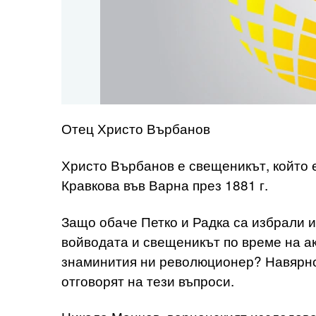
Отец Христо Върбанов
Христо Върбанов е свещеникът, който е
Кравкова във Варна през 1881 г.
Защо обаче Петко и Радка са избрали 
войводата и свещеникът по време на а
знаминития ни революционер? Навярно
отговорят на тези въпроси.