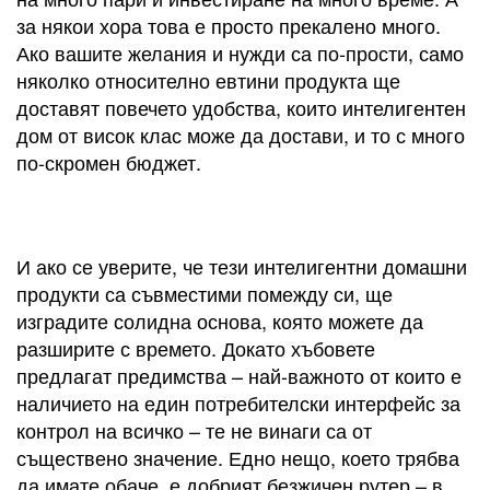
за някои хора това е просто прекалено много.
Ако вашите желания и нужди са по-прости, само
няколко относително евтини продукта ще
доставят повечето удобства, които интелигентен
дом от висок клас може да достави, и то с много
по-скромен бюджет.
И ако се уверите, че тези интелигентни домашни
продукти са съвместими помежду си, ще
изградите солидна основа, която можете да
разширите с времето. Докато хъбовете
предлагат предимства – най-важното от които е
наличието на един потребителски интерфейс за
контрол на всичко – те не винаги са от
съществено значение. Едно нещо, което трябва
да имате обаче, е добрият безжичен рутер – в