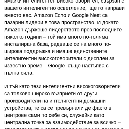
имайки интелигентен високоговорител, свързан с
вашето интелигентно осветление, ще го направи
вместо вас. Amazon Echo и Google Nest са
пазарни лидери в това пространство. И докато
Amazon държеше лидерството през последните
няколко години – той има много по-голяма
инсталирана база, радваше се на много по-
широка поддръжка и имаше единствените
интелигентни високоговорители с дисплеи за
известно време – Google също настъпва с
пълна сила.
И тъй като тези интелигентни високоговорители
са толкова широко възприети от други
производители на интелигентни домашни
устройства, те са се превърнали де факто в
центрове сами по себе си, служейки като
централна точка за взаимодействие за всичко –