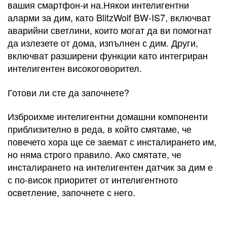
вашия смартфон-и на.Някои интелигентни
аларми за дим, като BlitzWolf BW-IS7, включват
аварийни светлини, които могат да ви помогнат
да излезете от дома, изпълнен с дим. Други,
включват разширени функции като интегриран
интелигентен високоговорител.
Готови ли сте да започнете?
Изброихме интелигентни домашни компоненти
приблизително в реда, в който смятаме, че
повечето хора ще се заемат с инсталирането им,
но няма строго правило. Ако смятате, че
инсталирането на интелигентен датчик за дим е
с по-висок приоритет от интелигентното
осветление, започнете с него.