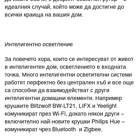
идеалния случай, който може да достигне до
всички краища на вашия дом.
Интелигентно осветление
За повечето хора, които се интересуват от живот
в интелигентен дом, осветлението е входната
точка. Много интелигентни осветителни системи
работят перфектно без централен хъб и все още
са способни да взаимодействат с други
интелигентни домашни елементи. Например
крушките Blitzwolf BW-LT21, LIFX и Yeelight
комуникират през Wi-Fi, докато някои други –
включително най-новите крушки Philips Hue –
комуникират чрез Bluetooth и Zigbee.