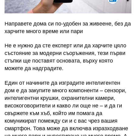
Направете дома си по-удобен за живеене, без да
харчите много време или пари
Не е нужно да сте експерт или да харчите цяло
състояние за модерни съоръжения, тези първи
стъпки ще поставят основата, върху която
можете да надградите.
Един от начините да изградите интелигентен
дом е да закупите много компоненти – сензори,
интелигентни крушки, охранителни камери,
високоговорители и какво ли още не – и да ги
свържете към хъб, който им помага да
комуникират помежду си и с вас чрез вашия
смартфон. Това може да включва изразходване
на много пари и инвестиране на много време. А