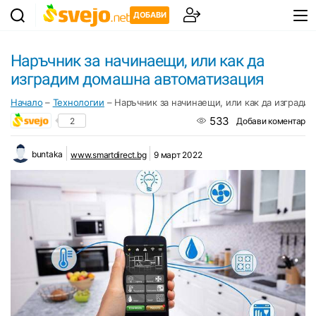
ДОБАВИ
Наръчник за начинаещи, или как да
изградим домашна автоматизация
Начало
–
Технологии
–
Наръчник за начинаещи, или как да изгради
533
2
Добави коментар
buntaka
www.smartdirect.bg
9 март 2022