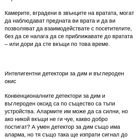
Камерите, вградени в звънците на вратата, могат
да наблюдават предната ви врата и да ви
позволяват да взаимодействате с посетителите,
без да се налага да се приближавате до вратата
– или дори да сте вкъщи по това време.
Интелигентни детектори за дим и въглероден
окис
Конвенционалните детектори за дим и
въглероден оксид са по същество са тъпи
устройства. Алармите им може да са силни, но
ако никой вкъщи не ги чуе, какво добро
постигат? А умен детектор за дим също има
аларма, но тя също така ще изпрати сигнал до