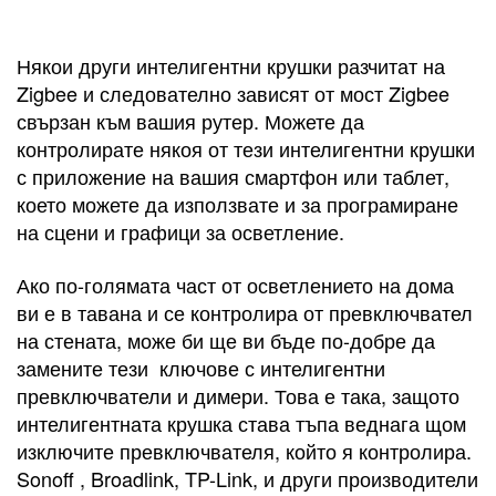
Някои други интелигентни крушки разчитат на
Zigbee и следователно зависят от мост Zigbee
свързан към вашия рутер. Можете да
контролирате някоя от тези интелигентни крушки
с приложение на вашия смартфон или таблет,
което можете да използвате и за програмиране
на сцени и графици за осветление.
Ако по-голямата част от осветлението на дома
ви е в тавана и се контролира от превключвател
на стената, може би ще ви бъде по-добре да
замените тези ключове с интелигентни
превключватели и димери. Това е така, защото
интелигентната крушка става тъпа веднага щом
изключите превключвателя, който я контролира.
Sonoff , Broadlink, TP-Link, и други производители