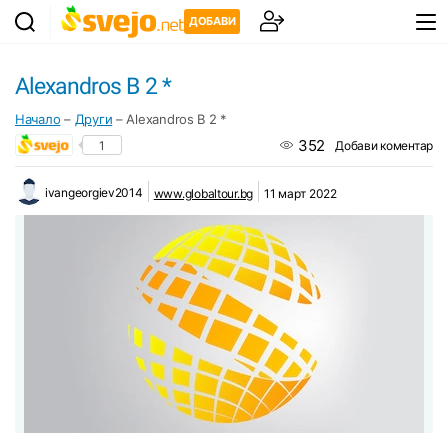
ДОБАВИ
Alexandros B 2 *
Начало
–
Други
–
Alexandros B 2 *
352
1
Добави коментар
ivangeorgiev2014
www.globaltour.bg
11 март 2022