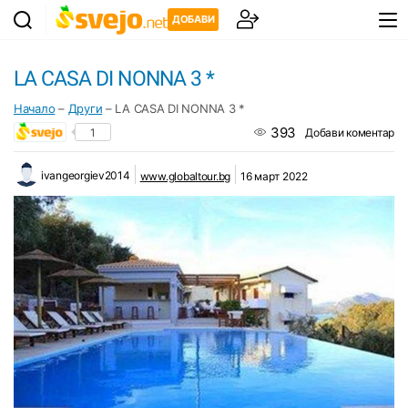
ДОБАВИ
LA CASA DI NONNA 3 *
Начало
–
Други
–
LA CASA DI NONNA 3 *
393
1
Добави коментар
ivangeorgiev2014
www.globaltour.bg
16 март 2022