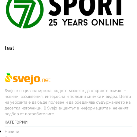
test
Svejo е социална мрежа, където можете да откриете всичко –
новини, забавления, интересни и полезни снимки и видеа. Целта
на уебсайта е да бъде полезен и да обединява съдържанието на
десетки източници. В Svejo акцентът е информацията и нейният
подбор от потребителите.
КАТЕГОРИИ
Новини