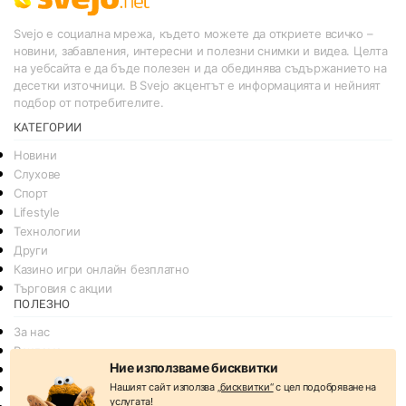
Svejo е социална мрежа, където можете да откриете всичко –
новини, забавления, интересни и полезни снимки и видеа. Целта
на уебсайта е да бъде полезен и да обединява съдържанието на
десетки източници. В Svejo акцентът е информацията и нейният
подбор от потребителите.
КАТЕГОРИИ
Новини
Слухове
Спорт
Lifestyle
Технологии
Други
Казино игри онлайн безплатно
Търговия с акции
ПОЛЕЗНО
За нас
Реклама
Ние използваме бисквитки
Общи условия
Нашият сайт използва
„бисквитки“
с цел подобряване на
Условия за споделяне
услугата!