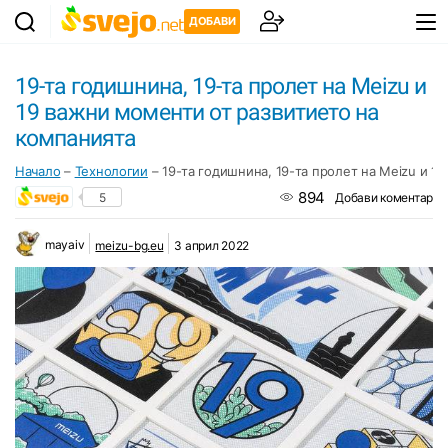
ДОБАВИ
19-та годишнина, 19-та пролет на Meizu и
19 важни моменти от развитието на
компанията
Начало
–
Технологии
–
19-та годишнина, 19-та пролет на Meizu и 1
894
5
Добави коментар
mayaiv
meizu-bg.eu
3 април 2022