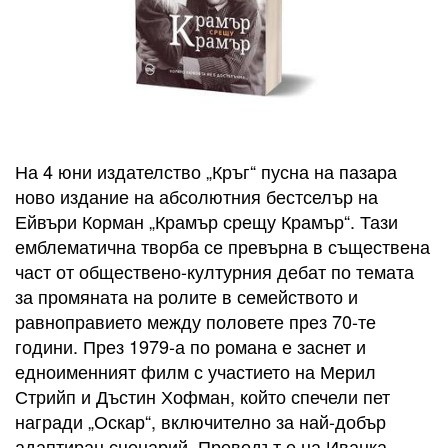
На 4 юни издателство „Кръг“ пусна на пазара
ново издание на абсолютния бестселър на
Ейвъри Корман „Крамър срещу Крамър“. Тази
емблематична творба се превърна в съществена
част от обществено-културния дебат по темата
за промяната на ролите в семейството и
равноправието между половете през 70-те
години. През 1979-а по романа е заснет и
едноименният филм с участието на Мерил
Стрийп и Дъстин Хофман, който спечели пет
награди „Оскар“, включително за най-добър
адаптиран сценарий. Преводът е на Иванка