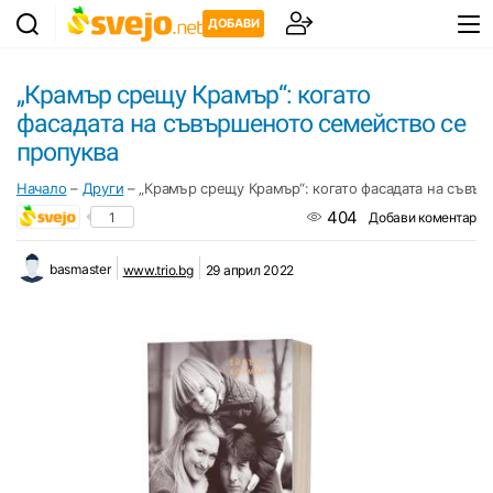
ДОБАВИ
„Крамър срещу Крамър“: когато
фасадата на съвършеното семейство се
пропуква
Начало
–
Други
–
„Крамър срещу Крамър“: когато фасадата на съвъ
404
1
Добави коментар
basmaster
www.trio.bg
29 април 2022