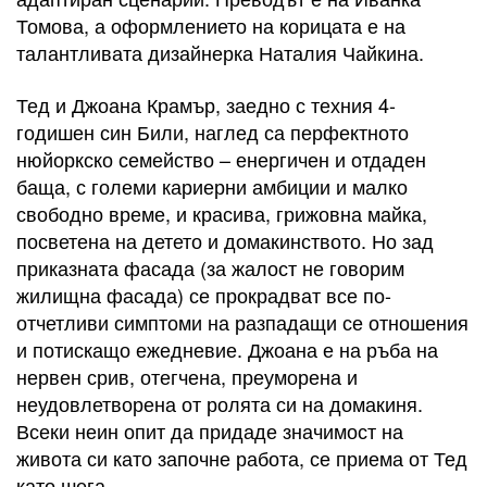
Томова, а оформлението на корицата е на
талантливата дизайнерка Наталия Чайкина.
Тед и Джоана Крамър, заедно с техния 4-
годишен син Били, наглед са перфектното
нюйоркско семейство – енергичен и отдаден
баща, с големи кариерни амбиции и малко
свободно време, и красива, грижовна майка,
посветена на детето и домакинството. Но зад
приказната фасада (за жалост не говорим
жилищна фасада) се прокрадват все по-
отчетливи симптоми на разпадащи се отношения
и потискащо ежедневие. Джоана е на ръба на
нервен срив, отегчена, преуморена и
неудовлетворена от ролята си на домакиня.
Всеки неин опит да придаде значимост на
живота си като започне работа, се приема от Тед
като шега.