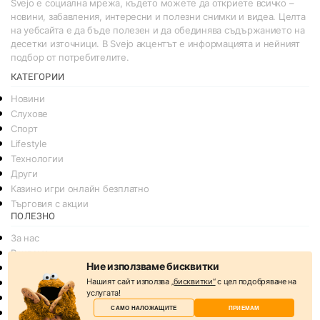
Svejo е социална мрежа, където можете да откриете всичко –
новини, забавления, интересни и полезни снимки и видеа. Целта
на уебсайта е да бъде полезен и да обединява съдържанието на
десетки източници. В Svejo акцентът е информацията и нейният
подбор от потребителите.
КАТЕГОРИИ
Новини
Слухове
Спорт
Lifestyle
Технологии
Други
Казино игри онлайн безплатно
Търговия с акции
ПОЛЕЗНО
За нас
Реклама
Ние използваме бисквитки
Общи условия
Нашият сайт използва
„бисквитки“
с цел подобряване на
Условия за споделяне
услугата!
Политика за поверителснот
САМО НАЛОЖАЩИТЕ
ПРИЕМАМ
Политика на Бисквитките