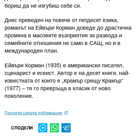
бориш да не изгубиш себе си.
Днес преведен на повече от петдесет езика,
романът на Ейвъри Корман доведе до драстична
промяна в масовите възприятия за развода и
семейните отношения не само в САЩ, но и в
международен план.
Ейвъри Корман (1935) е американски писател,
сценарист и есеист. Автор е на десет книги, най-
известната от които е „Крамър срещу Крамър“
(1977) – тя го превръща в класик от ново
поколение.
Прочети цялата публикация
СПОДЕЛИ