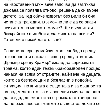
на изоставения мъж вече започва да заглъхва,
Джоана се появява отново, решена да си върне
детето. За Тед обаче животът без Били би бил
истинска трагедия. Възможно ли е да се опази
психиката на малкото момче? Ще съсипят ли
безкрайните съдебни дела живота на всички?
Готов ли е някой да отстъпи?
Бащинство срещу майчинство, свобода срещу
отговорност и накрая – ищец срещу ответник –
„Крамър срещу Крамър“ изследва сериозната
травма, която един тежък бракоразводен процес
нанася на всяка от страните, най-вече на децата,
които са безпомощни и безгласни в подобна
ситуация. Но книгата е също така и за същността
на родетелството, за съкровения смисъл на акта
да създадеш живот и за огромната отговорност
да не разочароваш малкото същество, докато се