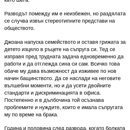
Разводът помежду им е неизбежен, но раздялата
се случва извън стереотипните представи на
обществото.
Джоана напуска семейството и оставя грижата за
детето изцяло в ръцете на съпруга си. Тед се
изправя пред трудната задача едновременно да
работи и да отглежда сина си сам. Всичко това
обаче му дава възможност да изживее по нов
начин бащинството. Да се наслади на неговите
вълшебни моменти, но и да усети двойните
стандарти и дискриминацията в офиса.
Постепенно и в дълбочина той осъзнава
проблемите и нуждите, които е имала съпругата
му по време на брака.
Година и половина след развода, когато болката