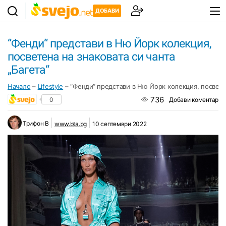
ДОБАВИ
“Фенди“ представи в Ню Йорк колекция,
посветена на знаковата си чанта
„Багета“
Начало
–
Lifestyle
–
“Фенди“ представи в Ню Йорк колекция, посветен
736
0
Добави коментар
Трифон B
www.bta.bg
10 септември 2022