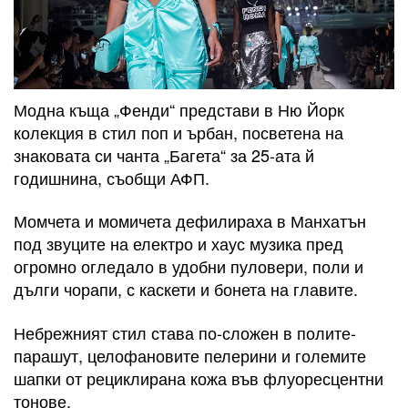
Модна къща „Фенди“ представи в Ню Йорк
колекция в стил поп и ърбан, посветена на
знаковата си чанта „Багета“ за 25-ата й
годишнина, съобщи АФП.
Момчета и момичета дефилираха в Манхатън
под звуците на електро и хаус музика пред
огромно огледало в удобни пуловери, поли и
дълги чорапи, с каскети и бонета на главите.
Небрежният стил става по-сложен в полите-
парашут, целофановите пелерини и големите
шапки от рециклирана кожа във флуоресцентни
тонове.