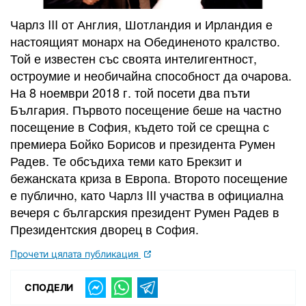
Чарлз III от Англия, Шотландия и Ирландия е
настоящият монарх на Обединеното кралство.
Той е известен със своята интелигентност,
остроумие и необичайна способност да очарова.
На 8 ноември 2018 г. той посети два пъти
България. Първото посещение беше на частно
посещение в София, където той се срещна с
премиера Бойко Борисов и президента Румен
Радев. Те обсъдиха теми като Брекзит и
бежанската криза в Европа. Второто посещение
е публично, като Чарлз III участва в официална
вечеря с българския президент Румен Радев в
Президентския дворец в София.
Прочети цялата публикация
СПОДЕЛИ