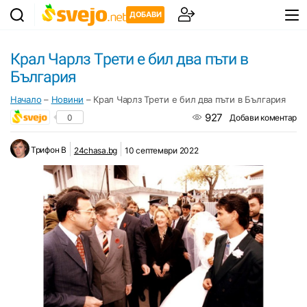
ДОБАВИ
Крал Чарлз Трети е бил два пъти в
България
Начало
–
Новини
–
Крал Чарлз Трети е бил два пъти в България
927
0
Добави коментар
Трифон B
24chasa.bg
10 септември 2022