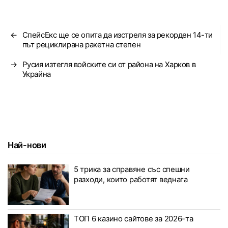
←
СпейсЕкс ще се опита да изстреля за рекорден 14-ти
път рециклирана ракетна степен
→
Русия изтегля войските си от района на Харков в
Украйна
Най-нови
5 трика за справяне със спешни
разходи, които работят веднага
ТОП 6 казино сайтове за 2026-та