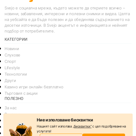
Svejo е социална мрежа, където можете да откриете всичко –
новини, забавления, интересни и полезни снимки и видеа. Целта
на уебсайта е да бъде полезен и да обединява съдържанието на
десетки източници. В Svejo акцентът е информацията и нейният
подбор от потребителите.
КАТЕГОРИИ
Новини
Слухове
Спорт
Lifestyle
Технологии
Други
Казино игри онлайн безплатно
Търговия с акции
ПОЛЕЗНО
За нас
Реклама
Ние използваме бисквитки
Общи условия
Нашият сайт използва
„бисквитки“
с цел подобряване на
Условия за споделяне
услугата!
Политика за поверителснот