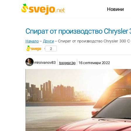
Новини
Спират от производство Chrysler 
Начало
–
Други
–
Спират от производство Chrysler 300 C
2
miroivanov83
topgear.bg
16 септември 2022