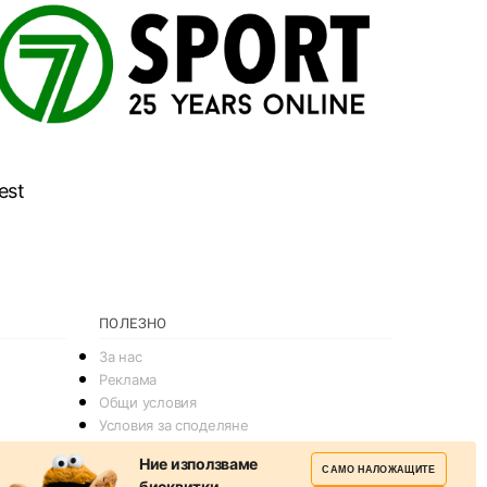
est
ПОЛЕЗНО
За нас
Реклама
Общи условия
Условия за споделяне
Политика за поверителснот
Ние използваме
САМО НАЛОЖАЩИТЕ
Политика на Бисквитките
бисквитки