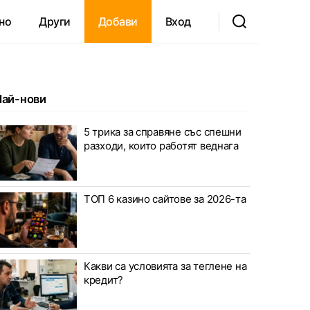
но
Други
Добави
Вход
Най-нови
5 трика за справяне със спешни
разходи, които работят веднага
ТОП 6 казино сайтове за 2026-та
Какви са условията за теглене на
кредит?