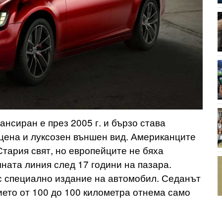
ансиран е през 2005 г. и бързо става
цена и луксозен външен вид. Американците
тария свят, но европейците не бяха
ната линия след 17 години на пазара.
с специално издание на автомобил. Седанът
нието от 100 до 100 километра отнема само