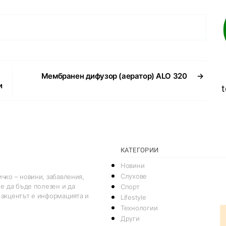
Mембранен дифузор (аератор) ALO 320
→
и
t
КАТЕГОРИИ
Новини
Слухове
чко – новини, забавления,
 е да бъде полезен и да
Спорт
 акцентът е информацията и
Lifestyle
Технологии
Други