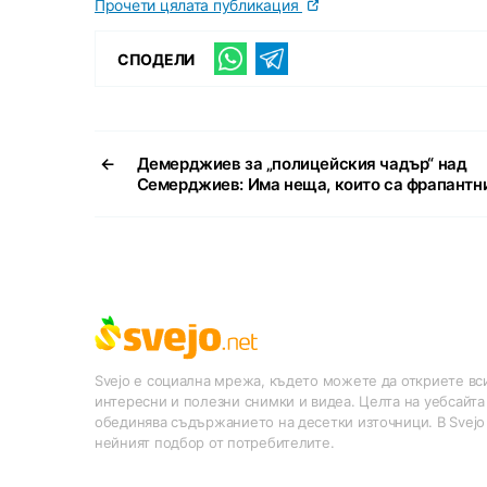
Прочети цялата публикация
СПОДЕЛИ
←
Демерджиев за „полицейския чадър“ над
Семерджиев: Има неща, които са фрапантн
Svejo е социална мрежа, където можете да откриете вси
интересни и полезни снимки и видеа. Целта на уебсайта
обединява съдържанието на десетки източници. В Svejo
нейният подбор от потребителите.