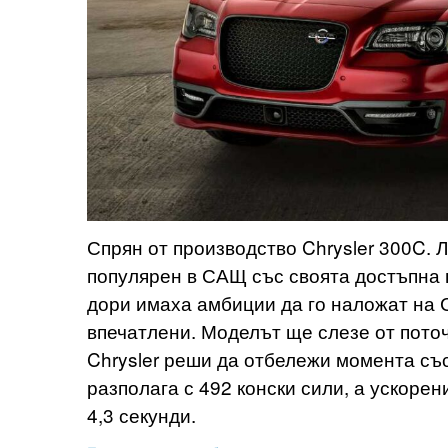
Спрян от производство Chrysler 300C. Л
популярен в САЩ със своята достъпна 
дори имаха амбиции да го наложат на С
впечатлени. Моделът ще слезе от поточ
Chrysler реши да отбележи момента съ
разполага с 492 конски сили, а ускоре
4,3 секунди.