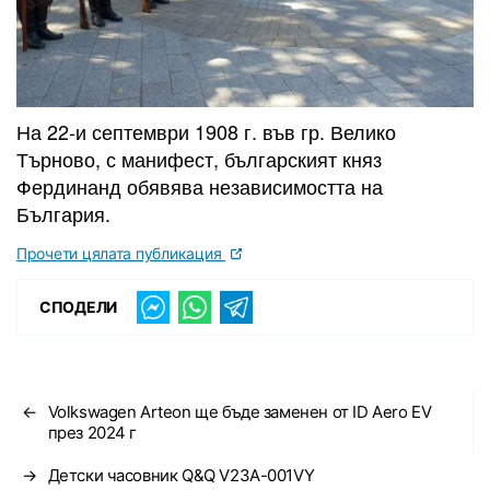
На 22-и септември 1908 г. във гр. Велико
Търново, с манифест, българският княз
Фердинанд обявява независимостта на
България.
Прочети цялата публикация
СПОДЕЛИ
←
Volkswagen Arteon ще бъде заменен от ID Aero EV
през 2024 г
→
Детски часовник Q&Q V23A-001VY