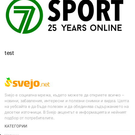
test
Svejo е социална мрежа, където можете да откриете всичко –
новини, забавления, интересни и полезни снимки и видеа. Целта
на уебсайта е да бъде полезен и да обединява съдържанието на
десетки източници. В Svejo акцентът е информацията и нейният
подбор от потребителите.
КАТЕГОРИИ