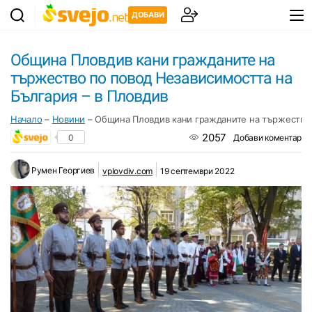
ДОБАВИ
Община Пловдив кани гражданите на
тържество по повод Независимостта на
България – в Пловдив
Начало
–
Новини
–
Община Пловдив кани гражданите на тържество 
2057
0
Добави коментар
Румен Георгиев
vplovdiv.com
19 септември 2022