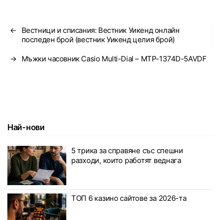
←
Вестници и списания: Вестник Уикенд онлайн
последен брой (вестник Уикенд целия брой)
→
Мъжки часовник Casio Multi-Dial – MTP-1374D-5AVDF
Най-нови
5 трика за справяне със спешни
разходи, които работят веднага
ТОП 6 казино сайтове за 2026-та