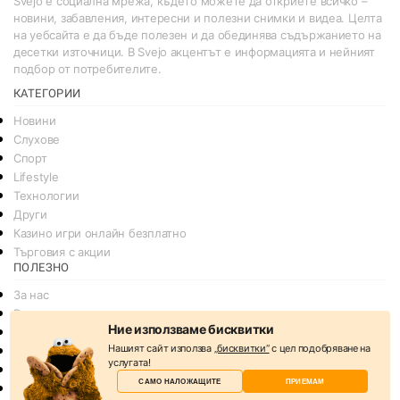
Svejo е социална мрежа, където можете да откриете всичко –
новини, забавления, интересни и полезни снимки и видеа. Целта
на уебсайта е да бъде полезен и да обединява съдържанието на
десетки източници. В Svejo акцентът е информацията и нейният
подбор от потребителите.
КАТЕГОРИИ
Новини
Слухове
Спорт
Lifestyle
Технологии
Други
Казино игри онлайн безплатно
Търговия с акции
ПОЛЕЗНО
За нас
Реклама
Ние използваме бисквитки
Общи условия
Нашият сайт използва
„бисквитки“
с цел подобряване на
Условия за споделяне
услугата!
Политика за поверителснот
САМО НАЛОЖАЩИТЕ
ПРИЕМАМ
Политика на Бисквитките