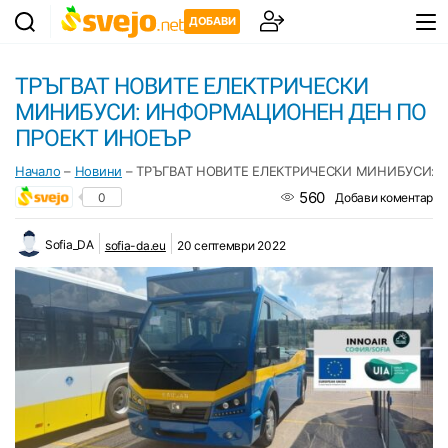
ДОБАВИ
ТРЪГВАТ НОВИТЕ ЕЛЕКТРИЧЕСКИ
МИНИБУСИ: ИНФОРМАЦИОНЕН ДЕН ПО
ПРОЕКТ ИНОЕЪР
Начало
–
Новини
–
ТРЪГВАТ НОВИТЕ ЕЛЕКТРИЧЕСКИ МИНИБУСИ:
560
0
Добави коментар
Sofia_DA
sofia-da.eu
20 септември 2022