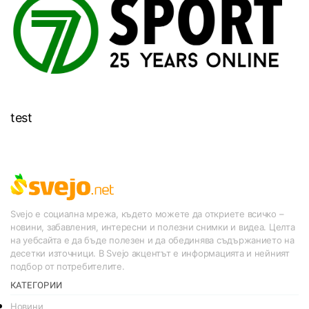
test
Svejo е социална мрежа, където можете да откриете всичко –
новини, забавления, интересни и полезни снимки и видеа. Целта
на уебсайта е да бъде полезен и да обединява съдържанието на
десетки източници. В Svejo акцентът е информацията и нейният
подбор от потребителите.
КАТЕГОРИИ
Новини