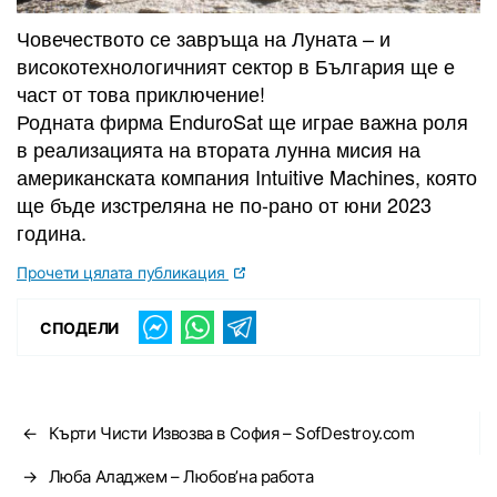
Човечеството се завръща на Луната – и
високотехнологичният сектор в България ще е
част от това приключение!
Родната фирма EnduroSat ще играе важна роля
в реализацията на втората лунна мисия на
американската компания Intuitive Machines, която
ще бъде изстреляна не по-рано от юни 2023
година.
Прочети цялата публикация
СПОДЕЛИ
←
Кърти Чисти Извозва в София – SofDestroy.com
→
Люба Аладжем – Любов’на работа