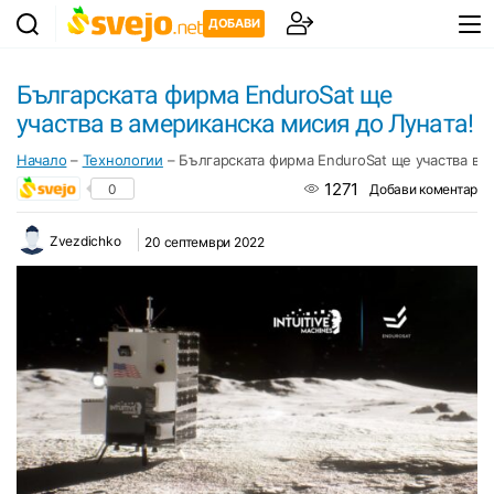
ДОБАВИ
Българската фирма EnduroSat ще
участва в американска мисия до Луната!
Начало
–
Технологии
–
Българската фирма EnduroSat ще участва в а
1271
0
Добави коментар
Zvezdichko
20 септември 2022