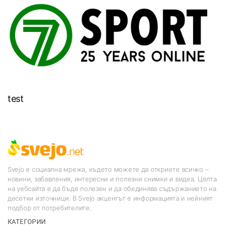
test
Svejo е социална мрежа, където можете да откриете всичко –
новини, забавления, интересни и полезни снимки и видеа. Целта
на уебсайта е да бъде полезен и да обединява съдържанието на
десетки източници. В Svejo акцентът е информацията и нейният
подбор от потребителите.
КАТЕГОРИИ