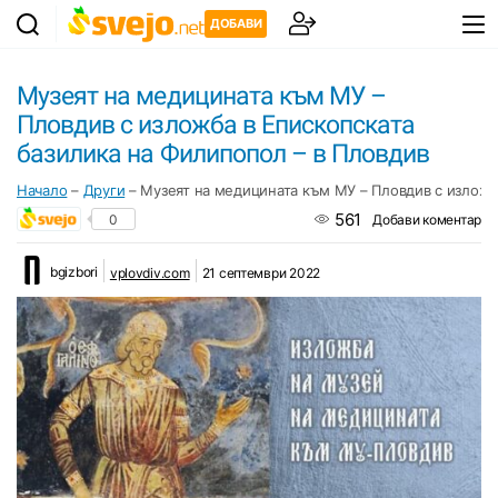
ДОБАВИ
Музеят на медицината към МУ –
Пловдив с изложба в Епископската
базилика на Филипопол – в Пловдив
Начало
–
Други
–
Музеят на медицината към МУ – Пловдив с изложб
561
0
Добави коментар
bgizbori
vplovdiv.com
21 септември 2022