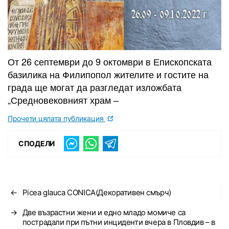
От 26 септември до 9 октомври в Епископската
базилика на Филипопол жителите и гостите на
града ще могат да разгледат изложбата
„Средновековният храм –
Прочети цялата публикация
СПОДЕЛИ
←
Picea glauca CONICA(Декоративен смърч)
→
Две възрастни жени и едно младо момиче са
пострадали при пътни инциденти вчера в Пловдив – в