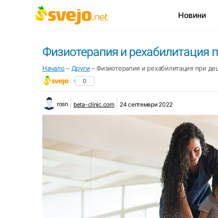
Новини
Физиотерапия и рехабилитация п
Начало
–
Други
–
Физиотерапия и рехабилитация при де
0
rosn
beta-clinic.com
24 септември 2022