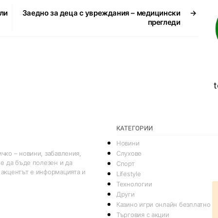
ели
Заедно за деца с увреждания – медицински
→
прегледи
t
КАТЕГОРИИ
Новини
Слухове
чко – новини, забавления,
 е да бъде полезен и да
Спорт
 акцентът е информацията и
Lifestyle
Технологии
Други
Казино игри онлайн безплатно
Търговия с акции