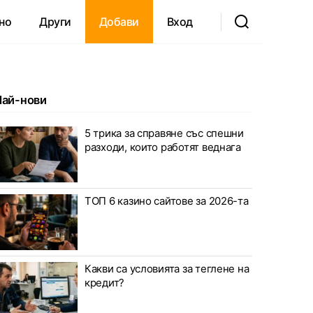
но
Други
Добави
Вход
Най-нови
5 трика за справяне със спешни
разходи, които работят веднага
ТОП 6 казино сайтове за 2026-та
Какви са условията за теглене на
кредит?