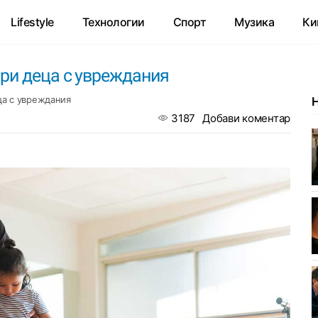
Lifestyle
Технологии
Спорт
Музика
Ки
ри деца с увреждания
ца с увреждания
3187
Добави коментар