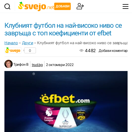
ДОБАВИ
Клубният футбол на най-високо ниво се
завръща с топ коефициенти от efbet
Начало
–
Други
–
Клубният футбол на най-високо ниво се завръща с
4482
0
Добави коментар
Трифон B
trud.bg
2 октомври 2022