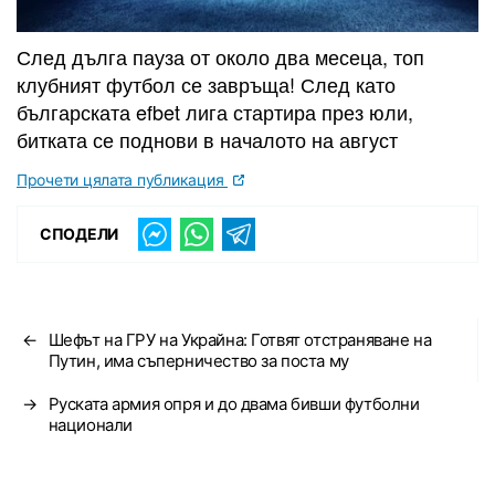
След дълга пауза от около два месеца, топ
клубният футбол се завръща! След като
българската efbet лига стартира през юли,
битката се поднови в началото на август
Прочети цялата публикация
СПОДЕЛИ
←
Шефът на ГРУ на Украйна: Готвят отстраняване на
Путин, има съперничество за поста му
→
Руската армия опря и до двама бивши футболни
национали