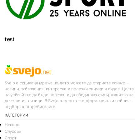
test
Svejo е социална мрежа, където можете да откриете всичко –
новини, забавления, интересни и полезни снимки и видеа. Целта
на уебсайта е да бъде полезен и да обединява съдържанието на
десетки източници. В Svejo акцентът е информацията и нейният
подбор от потребителите.
КАТЕГОРИИ
Новини
Слухове
Спорт