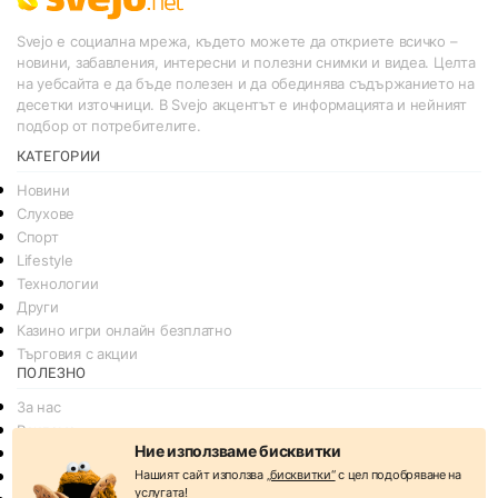
Svejo е социална мрежа, където можете да откриете всичко –
новини, забавления, интересни и полезни снимки и видеа. Целта
на уебсайта е да бъде полезен и да обединява съдържанието на
десетки източници. В Svejo акцентът е информацията и нейният
подбор от потребителите.
КАТЕГОРИИ
Новини
Слухове
Спорт
Lifestyle
Технологии
Други
Казино игри онлайн безплатно
Търговия с акции
ПОЛЕЗНО
За нас
Реклама
Ние използваме бисквитки
Общи условия
Нашият сайт използва
„бисквитки“
с цел подобряване на
Условия за споделяне
услугата!