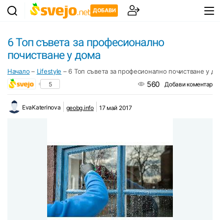
ДОБАВИ
6 Топ съвета за професионално
почистване у дома
Начало
–
Lifestyle
–
6 Топ съвета за професионално почистване у до
560
5
Добави коментар
EvaKaterinova
geobg.info
17 май 2017