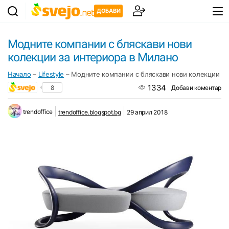
ДОБАВИ
Модните компании с бляскави нови
колекции за интериора в Милано
Начало
–
Lifestyle
–
Модните компании с бляскави нови колекции за
1334
8
Добави коментар
trendoffice
trendoffice.blogspot.bg
29 април 2018