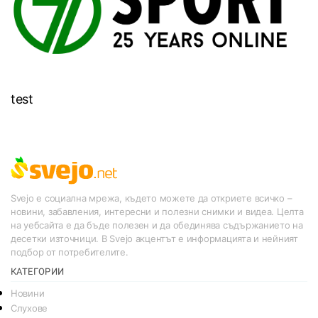
test
Svejo е социална мрежа, където можете да откриете всичко –
новини, забавления, интересни и полезни снимки и видеа. Целта
на уебсайта е да бъде полезен и да обединява съдържанието на
десетки източници. В Svejo акцентът е информацията и нейният
подбор от потребителите.
КАТЕГОРИИ
Новини
Слухове