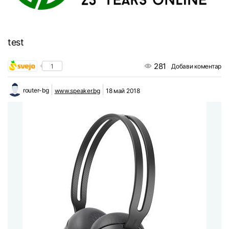
test
281
1
Добави коментар
router-bg
www.speaker.bg
18 май 2018