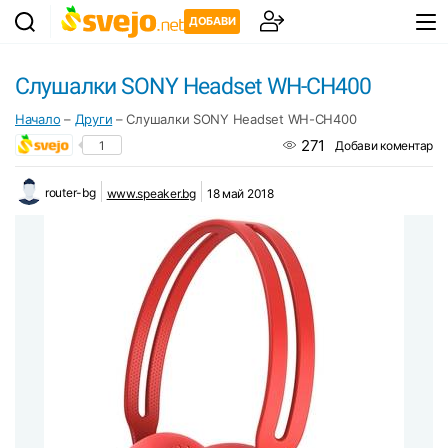
ДОБАВИ
Слушалки SONY Headset WH-CH400
Начало
–
Други
–
Слушалки SONY Headset WH-CH400
271
1
Добави коментар
router-bg
www.speaker.bg
18 май 2018