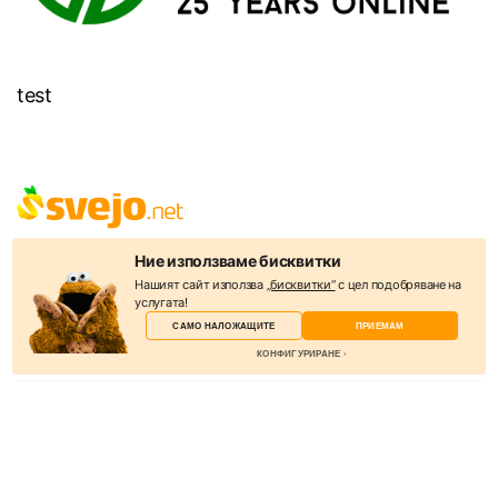
test
Svejo е социална мрежа, където можете да откриете всичко –
Ние използваме бисквитки
новини, забавления, интересни и полезни снимки и видеа. Целта
Нашият сайт използва
„бисквитки“
с цел подобряване на
на уебсайта е да бъде полезен и да обединява съдържанието на
услугата!
десетки източници. В Svejo акцентът е информацията и нейният
САМО НАЛОЖАЩИТЕ
ПРИЕМАМ
подбор от потребителите.
КОНФИГУРИРАНЕ
КАТЕГОРИИ
Новини
Избери бисквитки
Слухове
Бисквитките са малки текстови файлове, които
Спорт
уеб сървърът съхранява на вашия компютър,
Lifestyle
когато посещавате уебсайта.
Технологии