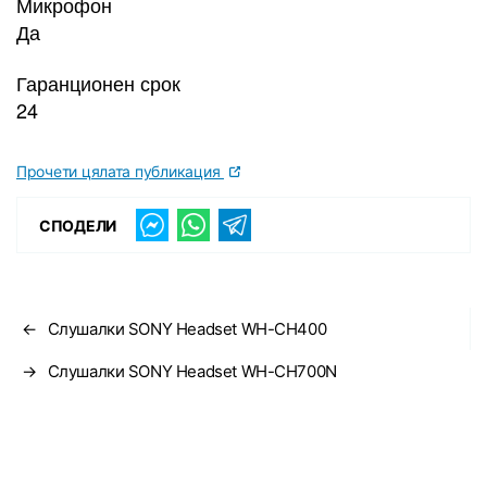
Микрофон
Да
Гаранционен срок
24
Прочети цялата публикация
СПОДЕЛИ
←
Слушалки SONY Headset WH-CH400
→
Слушалки SONY Headset WH-CH700N