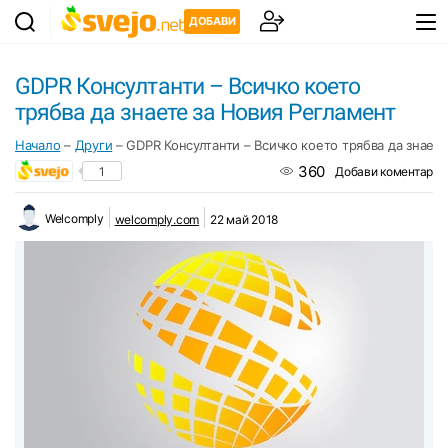
ДОБАВИ
GDPR Консултанти – Всичко което
трябва да знаете за Новия Регламент
Начало
–
Други
–
GDPR Консултанти – Всичко което трябва да знает
360
1
Добави коментар
Welcomply
welcomply.com
22 май 2018