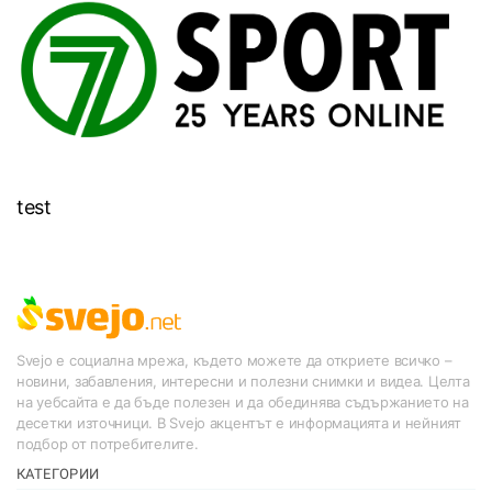
test
Svejo е социална мрежа, където можете да откриете всичко –
новини, забавления, интересни и полезни снимки и видеа. Целта
на уебсайта е да бъде полезен и да обединява съдържанието на
десетки източници. В Svejo акцентът е информацията и нейният
подбор от потребителите.
КАТЕГОРИИ