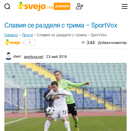
ДОБАВИ
Славия се разделя с трима – SportVox
Начало
–
Други
–
Славия се разделя с трима – SportVox
344
1
Добави коментар
sheri
sportvox.net
23 май 2018