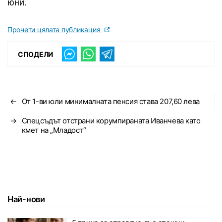
юни.
Прочети цялата публикация
СПОДЕЛИ
←
От 1-ви юли минималната пенсия става 207,60 лева
→
Спецсъдът отстрани корумпираната Иванчева като
кмет на „Младост“
Най-нови