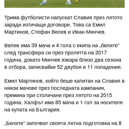
Трима футболисти напускат Славия през лятото
заради изтичащи договори. Това са Емил
Мартинов, Стефан Велев и Иван Минчев.
Велев има 39 мача и 4 гола с екипа на „белите“
след трансфера си през пролетта на 2017
година, докато Минчев изкара близо два сезона
в отбора, записвайки 52 двубоя и 11 попадения.
Емил Мартинов, който беше капитан на Славия в
някои мачове през последната кампания,
премина при столичани през лятото на 2015
година. Халфът има 85 мача и 1 гол за носителя
на купата на България.
„Белите“ започват своята лятна подготовка на 8