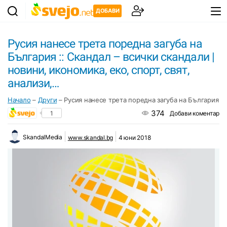
ДОБАВИ
Русия нанесе трета поредна загуба на
България :: Скандал – всички скандали |
новини, икономика, еко, спорт, свят,
анализи,…
Начало
–
Други
–
Русия нанесе трета поредна загуба на България :: 
374
1
Добави коментар
SkandalMedia
www.skandal.bg
4 юни 2018