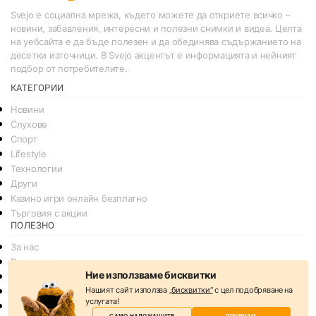
Svejo е социална мрежа, където можете да откриете всичко –
новини, забавления, интересни и полезни снимки и видеа. Целта
на уебсайта е да бъде полезен и да обединява съдържанието на
десетки източници. В Svejo акцентът е информацията и нейният
подбор от потребителите.
КАТЕГОРИИ
Новини
Слухове
Спорт
Lifestyle
Технологии
Други
Казино игри онлайн безплатно
Търговия с акции
ПОЛЕЗНО
За нас
Реклама
Ние използваме бисквитки
Общи условия
Нашият сайт използва
„бисквитки“
с цел подобряване на
Условия за споделяне
услугата!
Политика за поверителснот
САМО НАЛОЖАЩИТЕ
ПРИЕМАМ