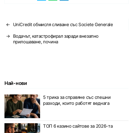
←
UniCredit обмисля сливане със Societe Generale
→
Водачът, катастрофирал заради внезапно
прилошаване, почина
Най-нови
5 трика за справяне със спешни
разходи, които работят веднага
ТОП 6 казино сайтове за 2026-та