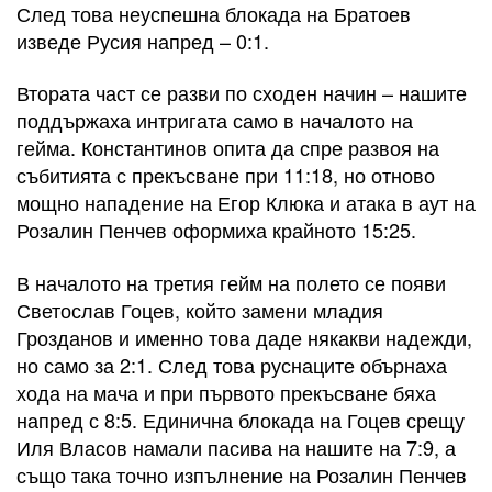
След това неуспешна блокада на Братоев
изведе Русия напред – 0:1.
Втората част се разви по сходен начин – нашите
поддържаха интригата само в началото на
гейма. Константинов опита да спре развоя на
събитията с прекъсване при 11:18, но отново
мощно нападение на Егор Клюка и атака в аут на
Розалин Пенчев оформиха крайното 15:25.
В началото на третия гейм на полето се появи
Светослав Гоцев, който замени младия
Грозданов и именно това даде някакви надежди,
но само за 2:1. След това руснаците обърнаха
хода на мача и при първото прекъсване бяха
напред с 8:5. Единична блокада на Гоцев срещу
Иля Власов намали пасива на нашите на 7:9, а
също така точно изпълнение на Розалин Пенчев