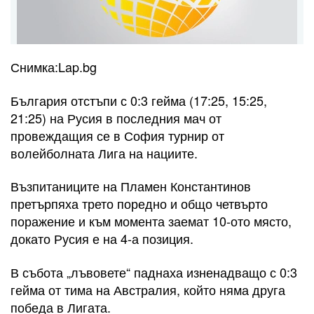
Снимка:Lap.bg
България отстъпи с 0:3 гейма (17:25, 15:25,
21:25) на Русия в последния мач от
провеждащия се в София турнир от
волейболната Лига на нациите.
Възпитаниците на Пламен Константинов
претърпяха трето поредно и общо четвърто
поражение и към момента заемат 10-ото място,
докато Русия е на 4-а позиция.
В събота „лъвовете“ паднаха изненадващо с 0:3
гейма от тима на Австралия, който няма друга
победа в Лигата.