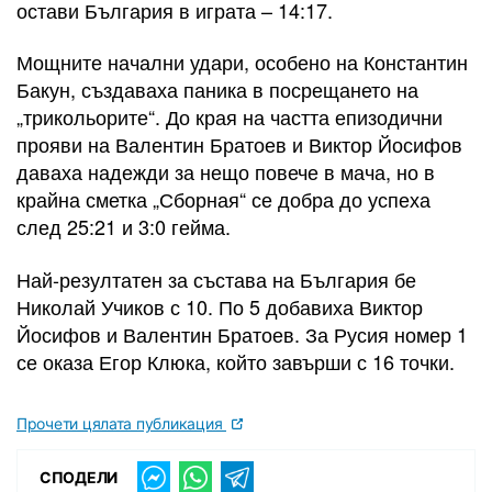
остави България в играта – 14:17.
Мощните начални удари, особено на Константин
Бакун, създаваха паника в посрещането на
„трикольорите“. До края на частта епизодични
прояви на Валентин Братоев и Виктор Йосифов
даваха надежди за нещо повече в мача, но в
крайна сметка „Сборная“ се добра до успеха
след 25:21 и 3:0 гейма.
Най-резултатен за състава на България бе
Николай Учиков с 10. По 5 добавиха Виктор
Йосифов и Валентин Братоев. За Русия номер 1
се оказа Егор Клюка, който завърши с 16 точки.
Прочети цялата публикация
СПОДЕЛИ