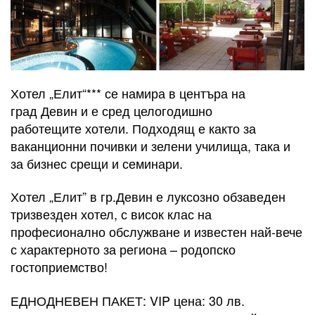
Хотел „Елит“*** се намира в центъра на
град Девин и е сред целогодишно
работещите хотели. Подходящ е както за
ваканционни почивки и зелени училища, така и
за бизнес срещи и семинари.
Хотел „Елит” в гр.Девин е луксозно обзаведен
тризвезден хотел, с висок клас на
професионално обслужване и известен най-вече
с характерното за региона – родопско
гостоприемство!
ЕДНОДНЕВЕН ПАКЕТ: VIP цена: 30 лв.