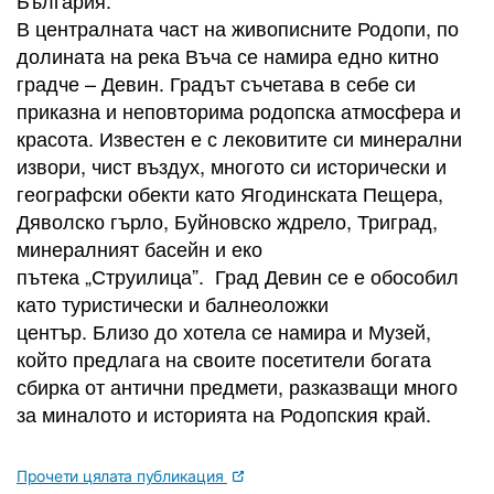
България.
В централната част на живописните Родопи, по
долината на река Въча се намира едно китно
градче – Девин. Градът съчетава в себе си
приказна и неповторима родопска атмосфера и
красота. Известен е с лековитите си минерални
извори, чист въздух, многото си исторически и
географски обекти като Ягодинската Пещера,
Дяволско гърло, Буйновско ждрело, Триград,
минералният басейн и еко
пътека „Струилица”. Град Девин се е обособил
като туристически и балнеоложки
център. Близо до хотела се намира и Музей,
който предлага на своите посетители богата
сбирка от антични предмети, разказващи много
за миналото и историята на Родопския край.
Прочети цялата публикация