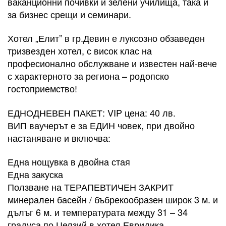
ваканционни почивки и зелени училища, така и
за бизнес срещи и семинари.
Хотел „Елит” в гр.Девин е луксозно обзаведен
тризвезден хотел, с висок клас на
професионално обслужване и известен най-вече
с характерното за региона – родопско
гостоприемство!
ЕДНОДНЕВЕН ПАКЕТ: VIP цена: 40 лв.
ВИП ваучерът е за ЕДИН човек, при двойно
настаняване и включва:
Една нощувка в двойна стая
Една закуска
Ползване на ТЕРАПЕВТИЧЕН ЗАКРИТ
минерален басейн / бъбрекообразен широк 3 м. и
дълъг 6 м. и температурата между 31 – 34
градуса по Целзий в хотел Евридика