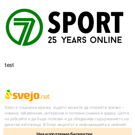
test
Svejo е социална мрежа, където можете да откриете всичко –
новини, забавления, интересни и полезни снимки и видеа. Целта
на уебсайта е да бъде полезен и да обединява съдържанието на
десетки източници. В Svejo акцентът е информацията и нейният
подбор от потребителите.
Ние използваме бисквитки