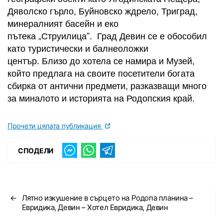
Дяволско гърло, Буйновско ждрело, Триград,
минералният басейн и еко
пътека „Струилица”. Град Девин се е обособил
като туристически и балнеоложки
център. Близо до хотела се намира и Музей,
който предлага на своите посетители богата
сбирка от антични предмети, разказващи много
за миналото и историята на Родопския край.
Прочети цялата публикация
СПОДЕЛИ
←
Лятно изкушение в сърцето на Родопа планина –
Евридика, Девин – Хотел Евридика, Девин