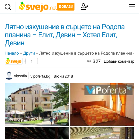
ДОБАВИ
Лятно изкушение в сърцето на Родопа
планина – Елит, Девин – Хотел Елит,
Девин
Начало
–
Други
–
Лятно изкушение в сърцето на Родопа планина – Е
327
1
Добави коментар
vipsofia
vipoferta.bg
8 юни 2018