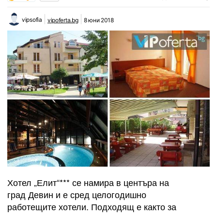
vipsofia
vipoferta.bg
8 юни 2018
Хотел „Елит“*** се намира в центъра на
град Девин и е сред целогодишно
работещите хотели. Подходящ е както за