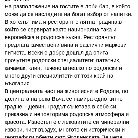
На разположение на гостите е лоби бар, в който
може да се насладите на богат избор от напитки.
В хотелът има и ресторант с лятна градина,в
който се сервират както национална така и
европейска и родопска кухня. Ресторантът
предлага качествени вина и различни маркови
питиета. Всеки е добре дошъл да опита
прочутите родопски специалитети: пататник,
качамак, клин, печено агнешко по родопски и
много други специалитети от този край на
България.
В централната част на живописните Родопи, по
долината на река Въча се намира едно китно
градче – Девин. Градът съчетава в себе си
приказна и неповторима родопска атмосфера и
красота. Известен е с лековитите си минерални
извори, чист въздух, многото си исторически и
географски обекти като Ягодинската Пещера,