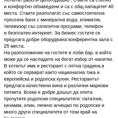
и конфортно обзаведени и са с общ капацитет 40
места. Стаите разполагат със самостоятелна
луксозна баня с минерална вода, климатик,
телевизор със сателитни програми, телефон
и безплатен интернет. За бизнес гостите се
предлага добре оборудвана конферентна зала с
25 места.
На разположение на гостите е лоби бар, в който
може да се насладите на богат избор от напитки.
В хотелът има и ресторант с лятна градина,в
който се сервират както национална така и
европейска и родопска кухня. Ресторантът
предлага качествени вина и различни маркови
питиета. Всеки е добре дошъл да опита
прочутите родопски специалитети: пататник,
качамак, клин, печено агнешко по родопски и
много други специалитети от този край на