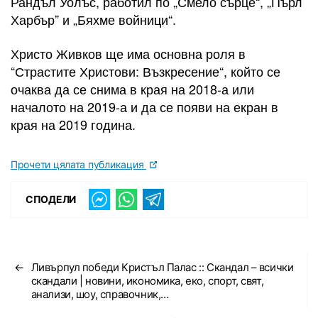
Рандъл Уолъс, работил по „Смело сърце“, „Пърл
Харбър” и „Бяхме войници“.
Христо Живков ще има основна роля в
“Страстите Христови: Възкресение“, който се
очаква да се снима в края на 2018-а или
началото на 2019-а и да се появи на екран в
края на 2019 година.
Прочети цялата публикация
СПОДЕЛИ
←
Ливърпул победи Кристъл Палас :: Скандал – всички
скандали | новини, икономика, еко, спорт, свят,
анализи, шоу, справочник,…