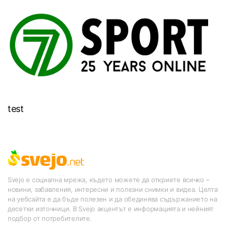
test
Svejo е социална мрежа, където можете да откриете всичко –
новини, забавления, интересни и полезни снимки и видеа. Целта
на уебсайта е да бъде полезен и да обединява съдържанието на
десетки източници. В Svejo акцентът е информацията и нейният
подбор от потребителите.