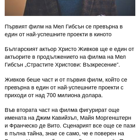
Първият филм на Мел Гибсън се превърна в
един от най-успешните проекти в киното
Българският актьор Христо Живков ще е един от
актьорите в продължението на филма на Мел
Гибсън „Страстите Христови: Възкресение“.
Живков беше част и от първия филм, който се
превърна в един от най-успешните проекти с
приходи от над 700 милиона долара.
Във втората част на филма фигурират още
имената на Джим Кавийзъл, Майя Моргенштерн
и Франческо де Вито. Сценарият все още се пази
в пълна тайна, знае се само, че е поверен на