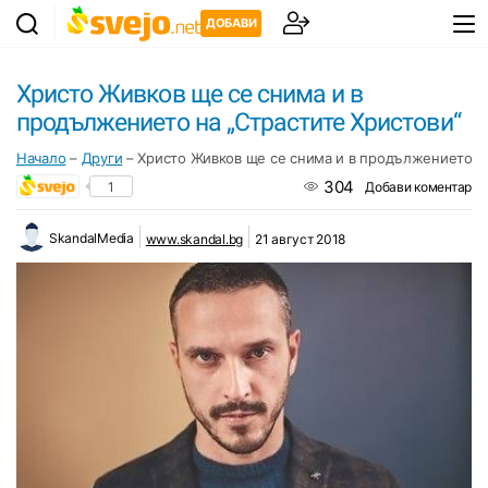
ДОБАВИ
Христо Живков ще се снима и в
продължението на „Страстите Христови“
Начало
–
Други
–
Христо Живков ще се снима и в продължението на
304
1
Добави коментар
SkandalMedia
www.skandal.bg
21 август 2018