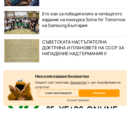
Ето кои са победителите в четвъртото
издание на конкурса Solve for Tomorrow
на Samsung България
СЪВЕТСКАТА НАСТЪПАТЕЛНА
ДОКТРИНА И ПЛАНОВЕТЕ НА СССР ЗА
НАПАДЕНИЕ НАД ГЕРМАНИЯ II
Ние използваме бисквитки
Нашият сайт използва
„бисквитки“
с цел подобряване на
услугата!
САМО НАЛОЖАЩИТЕ
ПРИЕМАМ
КОНФИГУРИРАНЕ
Избери бисквитки
Бисквитките са малки текстови файлове, които