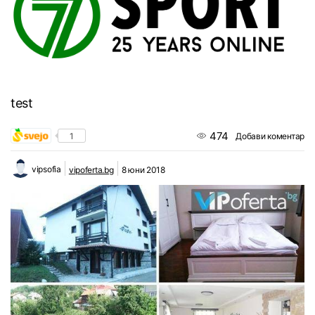
test
474
1
Добави коментар
vipsofia
vipoferta.bg
8 юни 2018