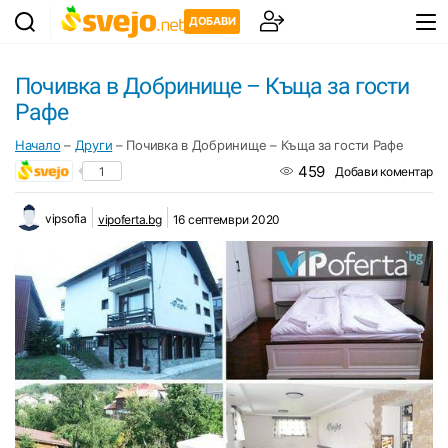
ДОБАВИ
Почивка в Добринище – Къща за гости
Рафе
Начало
–
Други
–
Почивка в Добринище – Къща за гости Рафе
459
1
Добави коментар
vipsofia
vipoferta.bg
16 септември 2020