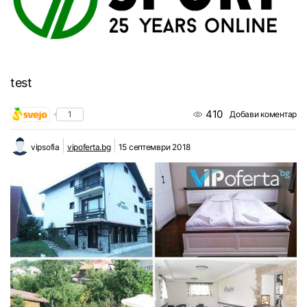
test
410
1
Добави коментар
vipsofia
vipoferta.bg
15 септември 2018