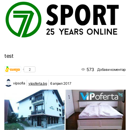
test
573
2
Добави коментар
vipsofia
vipoferta.bg
6 април 2017