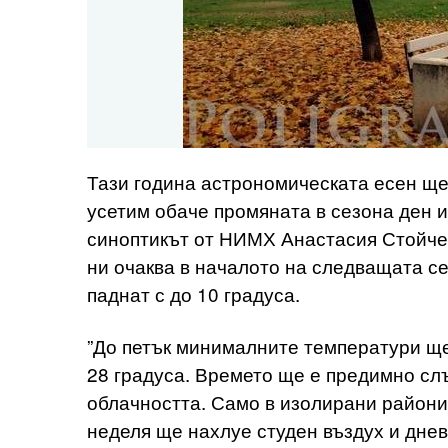
Тази година астрономическата есен ще 
усетим обаче промяната в сезона ден и
синоптикът от НИМХ Анастасия Стойче
ни очаква в началото на следващата се
паднат с до 10 градуса.
”До петък минималните температури ще 
28 градуса. Времето ще е предимно сл
облачността. Само в изолирани райони
неделя ще нахлуе студен въздух и дне