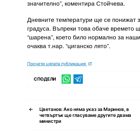
значително”, коментира Стойчева.
Дневните температури ще се понижат з
градуса. Въпреки това обаче времето щ
“шарена”, което било нормално за наши
очаква т.нар. “циганско лято”.
Прочети цялата публикация
СПОДЕЛИ
←
Цветанов: Ако няма указ за Маринов, в
четвъртък ще гласуваме другите двама
министри