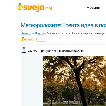
Новини
Метеоролозите: Есента идва в п
Начало
–
Други
–
Метеоролозите: Есента идва в понеде
1
uzunov1
poligraff.net
18 септември 2018