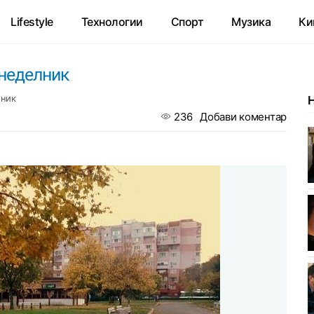
Lifestyle
Технологии
Спорт
Музика
Ки
онеделник
лник
236
Добави коментар