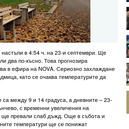
настъпи в 4:54 ч. на 23-и септември. Ще
ли два по-късно. Това прогнозира
ва в ефира на NOVA. Сериозно захлаждане
дмица, като се очаква температурите да
са между 9 и 14 градуса, а дневните – 23-
ънчево, с временни увеличения на
 ще превали слаб дъжд. Още в събота и
вните температури ще се понижат