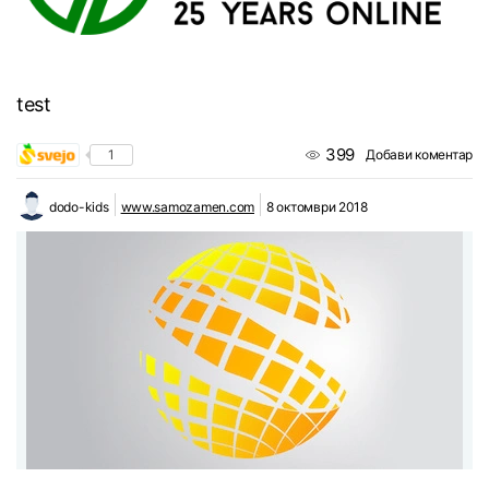
test
399
1
Добави коментар
dodo-kids
www.samozamen.com
8 октомври 2018