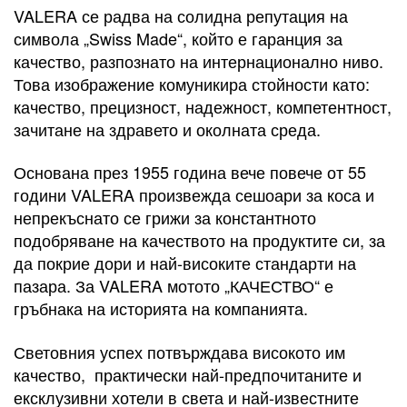
VALERA се радва на солидна репутация на
символа „Swiss Made“, който е гаранция за
качество, разпознато на интернационално ниво.
Това изображение комуникира стойности като:
качество, прецизност, надежност, компетентност,
зачитане на здравето и околната среда.
Основана през 1955 година вече повече от 55
години VALERA произвежда сешоари за коса и
непрекъснато се грижи за константното
подобряване на качеството на продуктите си, за
да покрие дори и най-високите стандарти на
пазара. За VALERA мотото „КАЧЕСТВО“ е
гръбнака на историята на компанията.
Световния успех потвърждава високото им
качество, практически най-предпочитаните и
ексклузивни хотели в света и най-известните