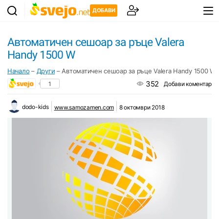
ДОБАВИ
Автоматичен сешоар за ръце Valera
Handy 1500 W
Начало
–
Други
–
Автоматичен сешоар за ръце Valera Handy 1500 W
352
1
Добави коментар
dodo-kids
www.samozamen.com
8 октомври 2018