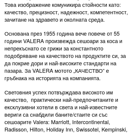
Това изображение комуникира стойности като:
качество, прецизност, надежност, компетентност,
зачитане на здравето и околната среда.
Основана през 1955 година вече повече от 55
години VALERA произвежда сешоари за коса и
непрекъснато се грижи за константното
подобряване на качеството на продуктите си, за
да покрие дори и най-високите стандарти на
пазара. За VALERA мотото „КАЧЕСТВО“ е
гръбнака на историята на компанията.
Световния успех потвърждава високото им
качество, практически най-предпочитаните и
ексклузивни хотели в света и най-известните
вериги са снабдили баните/стаите си със
сешоарите Valera: Marriott, Intercontinental,
Radisson, Hilton, Holiday Inn, Swissotel, Kempinski,