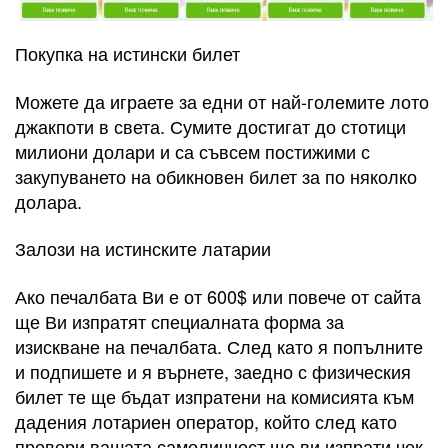
Покупка на истински билет
Можете да играете за едни от най-големите лото
джакпоти в света. Сумите достигат до стотици
милиони долари и са съвсем постижими с
закупуването на обикновен билет за по няколко
долара.
Залози на истинските латарии
Ако печалбата Ви е от 600$ или повече от сайта
ще Ви изпратят специалната форма за
изискване на печалбата. След като я попълните
и подпишете и я върнете, заедно с физическия
билет те ще бъдат изпратени на комисията към
дадения лотариен оператор, който след като
провери вашата самоличност ще ви изпрати чек