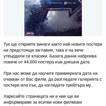
Тук ще откриете винаги както най-новите постери
на предстоящи заглавия, така и на вече
утвърдили се класики. Базата данни наброява
повече от 44,000 постера към днешна дата.
При нас може да научите премиерната дата на
очакван от Вас филм, да разгледате галерията с
постери или пък, да изгледате трейлъра му.
Харесайте страницата ни и ние ще ви
информираме за всички нови филмови