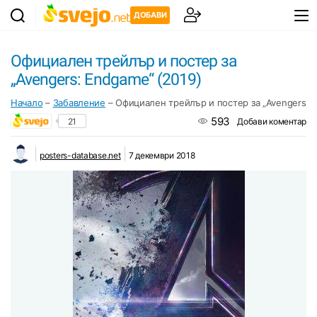
ДОБАВИ
Официален трейлър и постер за
„Avengers: Endgame“ (2019)
Начало
–
Забавление
–
Официален трейлър и постер за „Avengers: 
593
21
Добави коментар
posters-database.net
7 декември 2018