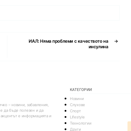
ИАЛ: Няма проблеми с качеството на
→
инсулина
КАТЕГОРИИ
Новини
Слухове
чко – новини, забавления,
 е да бъде полезен и да
Спорт
 акцентът е информацията и
Lifestyle
Технологии
Други