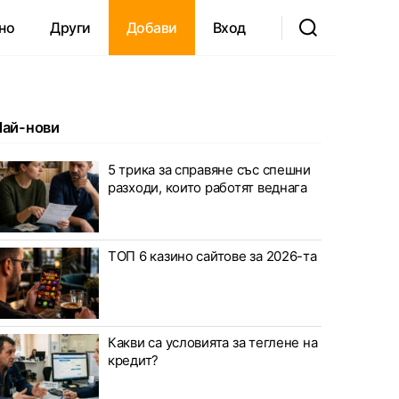
но
Други
Добави
Вход
Най-нови
свят, анализи, шоу,…
5 трика за справяне със спешни
разходи, които работят веднага
ТОП 6 казино сайтове за 2026-та
Какви са условията за теглене на
кредит?