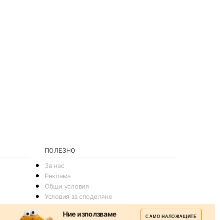
ПОЛЕЗНО
За нас
Реклама
Общи условия
Условия за споделяне
Политика за поверителснот
Ние използваме
САМО НАЛОЖАЩИТЕ
Политика на Бисквитките