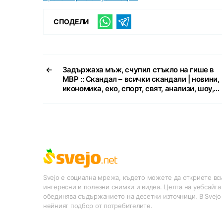
СПОДЕЛИ
←
Задържаха мъж, счупил стъкло на гише в
МВР :: Скандал – всички скандали | новини,
икономика, еко, спорт, свят, анализи, шоу,…
Svejo е социална мрежа, където можете да откриете вси
интересни и полезни снимки и видеа. Целта на уебсайта
обединява съдържанието на десетки източници. В Svejo
нейният подбор от потребителите.