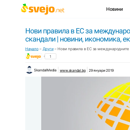
Новини
Нови правила в ЕС за международ
скандали | новини, икономика, еко
Начало
–
Други
–
Нови правила в ЕС за международните б
1
SkandalMedia
www.skandal.bg
29 януари 2019