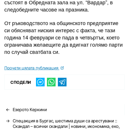
състоят в Обредната зала на ул. “Вардар”, в
следобедните часове на празника.
От ръководството на общинското предприятие
си обясняват ниския интерес с факта, че тази
година 14 февруари се пада в четвъртък, което
ограничава желаещите да вдигнат голямо парти
по случай сватбата си.
Прочети цялата публикация
СПОДЕЛИ
←
Езерото Керкини
→
Спецакция в Бургас, шестима души са арестувани ::
Скандал – всички скандали | новини, икономика, еко,