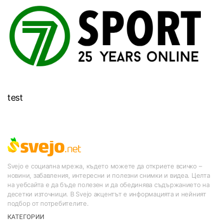
test
Svejo е социална мрежа, където можете да откриете всичко –
новини, забавления, интересни и полезни снимки и видеа. Целта
на уебсайта е да бъде полезен и да обединява съдържанието на
десетки източници. В Svejo акцентът е информацията и нейният
подбор от потребителите.
КАТЕГОРИИ