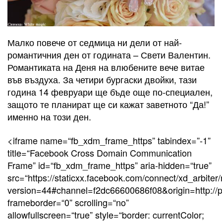
Малко повече от седмица ни дели от най-
романтичния ден от годината – Свети Валентин.
Романтиката на Деня на влюбените вече витае
във въздуха. За четири бургаски двойки, тази
година 14 февруари ще бъде още по-специален,
защото те планират ще си кажат заветното “Да!”
именно на този ден.
<iframe name=“fb_xdm_frame_https” tabindex=”-1”
title=“Facebook Cross Domain Communication
Frame” id=“fb_xdm_frame_https” aria-hidden=“true”
src=“https://staticxx.facebook.com/connect/xd_arbit
version=44#channel=f2dc66600686f08&origin=http://pol
frameborder=“0” scrolling=“no”
allowfullscreen=“true” style=“border: currentColor;