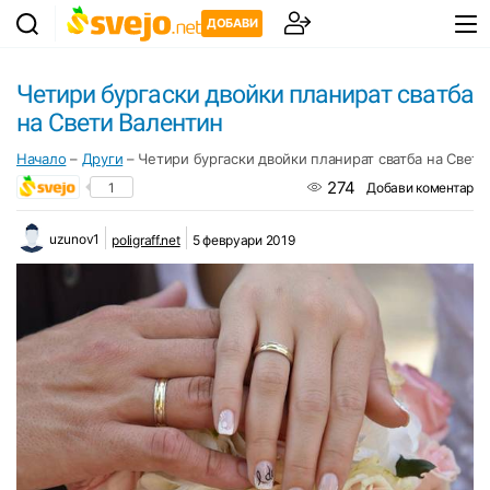
ДОБАВИ
Четири бургаски двойки планират сватба
на Свети Валентин
Начало
–
Други
–
Четири бургаски двойки планират сватба на Свети
274
1
Добави коментар
uzunov1
poligraff.net
5 февруари 2019