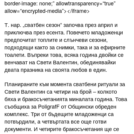
border-image: none;” allowtransparency=“true”
allow=“encrypted-media”></iframe>
Т. нар. „сватбен сезон“ започва през април и
приключва през есента. Повечето младоженци
предпочитат топлите и слънчеви сезони,
подходящи както за снимки, така и за ефирните
тоалети. Въпреки това, всяка година двойки се
венчават на Свети Валентин, обединявайки
двата празника на своята любов в един.
Планираните към момента сватбени ритуали за
Свети Валентин са четири на брой – колкото
бяха и бракосъчетанията миналата година. Това
съобщиха за PoligrafF от Общински обреден
комплекс. Три от бъдещите младоженци са
потвърдили, а четвъртата все още готви
документи. И четирите бракосъчетания ще се