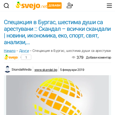
ДОБАВИ
Спецакция в Бургас, шестима души са
арестувани :: Скандал – всички скандали
| новини, икономика, еко, спорт, свят,
анализи,…
Начало
–
Други
–
Спецакция в Бургас, шестима души са арестувани ::
379
1
Добави коментар
SkandalMedia
www.skandal.bg
5 февруари 2019