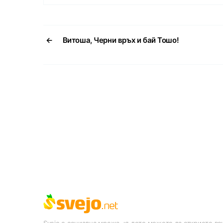
←
Витоша, Черни връх и бай Тошо!