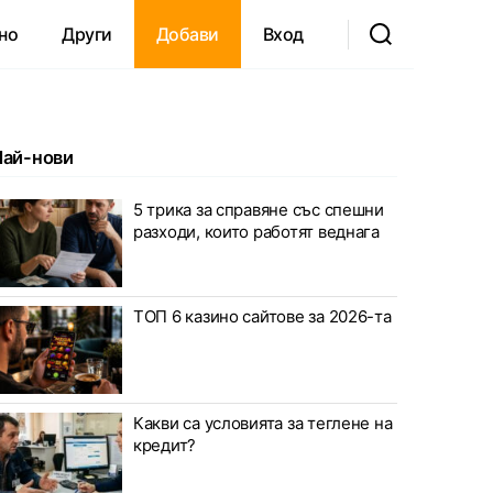
но
Други
Добави
Вход
Най-нови
5 трика за справяне със спешни
разходи, които работят веднага
ТОП 6 казино сайтове за 2026-та
Какви са условията за теглене на
кредит?